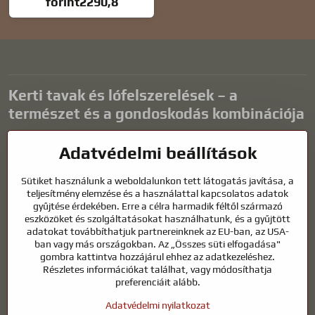
forint2290,8
Kerti tavak és lófelszerelések – a
természet és a gondoskodás kombinációja
A kerti tavak gyönyörű kiegészítői bármilyen külső térnek, és
Adatvédelmi beállítások
harmonikus környezetet teremtenek a kikapcsolódáshoz és a vízi
állatok életéhez. A megfelelő technológia, a szűrés és a rendszeres
Sütiket használunk a weboldalunkon tett látogatás javítása, a
karbantartás kulcsfontosságú a tiszta vízhez és az egészséges
teljesítmény elemzése és a használattal kapcsolatos adatok
tóhoz egész évben. Ugyanilyen fontos az életünk részét képező
gyűjtése érdekében. Erre a célra harmadik féltől származó
állatok gondozása is.
eszközöket és szolgáltatásokat használhatunk, és a gyűjtött
adatokat továbbíthatjuk partnereinknek az EU-ban, az USA-
A lovaknak kiváló minőségű lovaglófelszerelésre, megfelelő
ban vagy más országokban. Az „Összes süti elfogadása"
táplálkozásra és felelősségteljes gondoskodásra van szükségük
gombra kattintva hozzájárul ehhez az adatkezeléshez.
ahhoz, hogy egészségesek, erősek és elégedettek legyenek. Legyen
Részletes információkat találhat, vagy módosíthatja
szó lovasok, tenyésztők vagy természetkedvelők felszereléséről, a cél
preferenciáit alább.
egy olyan környezet megteremtése, amely támogatja mind az
Adatvédelmi nyilatkozat
állatok, mind az emberek természetes egyensúlyát, biztonságát és