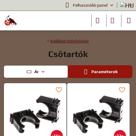
Felhasználói panel
Kellékek tóépítéshez
Csőtartók
Ár
Paraméterek