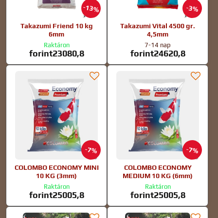
13%
3%
Takazumi Friend 10 kg
Takazumi Vital 4500 gr.
6mm
4,5mm
Raktáron
7-14 nap
forint23080,8
forint24620,8
7%
7%
COLOMBO ECONOMY MINI
COLOMBO ECONOMY
10 KG (3mm)
MEDIUM 10 KG (6mm)
Raktáron
Raktáron
forint25005,8
forint25005,8