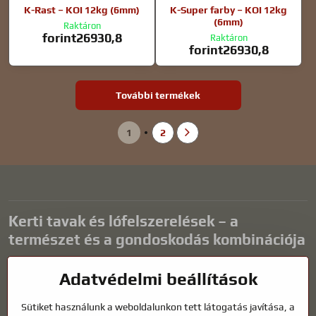
K-Rast – KOI 12kg (6mm)
K-Super farby – KOI 12kg
(6mm)
Raktáron
forint26930,8
Raktáron
forint26930,8
További termékek
1
2
Kerti tavak és lófelszerelések – a
természet és a gondoskodás kombinációja
A kerti tavak gyönyörű kiegészítői bármilyen külső térnek, és
Adatvédelmi beállítások
harmonikus környezetet teremtenek a kikapcsolódáshoz és a vízi
állatok életéhez. A megfelelő technológia, a szűrés és a rendszeres
Sütiket használunk a weboldalunkon tett látogatás javítása, a
karbantartás kulcsfontosságú a tiszta vízhez és az egészséges