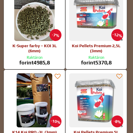
12%
7%
K-Super farby – KOI 3L
Koi Pellets Premium 2,5L
(6mm)
(3mm)
Raktáron
Raktáron
forint4985,8
forint5370,8
10%
8%
K14 Koi PRO -3L (3mm)
Koi Pellets Premium 5L