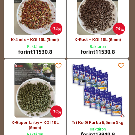
14%
14%
K-4 mix – KOI 10L (3mm)
K-Rast – KOI 10L (6mm)
Raktáron
Raktáron
forint11530,8
forint11530,8
14%
K-Super farby – KOI 10L
Tri Koi® Farba 6,5mm 5kg
(6mm)
Raktáron
forint13840,8
Raktáron