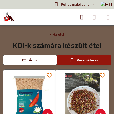
Felhasználói panel
Halétel
KOI-k számára készült étel
Ár
Paraméterek