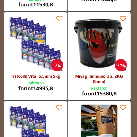
forint11530,8
11%
7%
Tri Koi® Vital 6,5mm 5kg
Miyagi Immuno Up. 2KG
(6mm)
Raktáron
forint14995,8
Raktáron
forint15380,8