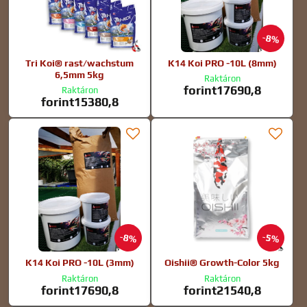
8%
Tri Koi® rast/wachstum
K14 Koi PRO -10L (8mm)
6,5mm 5kg
Raktáron
forint17690,8
Raktáron
forint15380,8
8%
5%
K14 Koi PRO -10L (3mm)
Oishii® Growth-Color 5kg
Raktáron
Raktáron
forint17690,8
forint21540,8