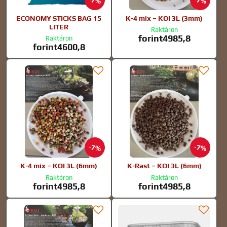
7%
7%
ECONOMY STICKS BAG 15
K-4 mix – KOI 3L (3mm)
LITER
Raktáron
forint4985,8
Raktáron
forint4600,8
7%
7%
K-4 mix – KOI 3L (6mm)
K-Rast – KOI 3L (6mm)
Raktáron
Raktáron
forint4985,8
forint4985,8