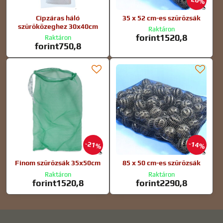
20%
Cipzáras háló
35 x 52 cm-es szűrőzsák
szűrőközeghez 30x40cm
Raktáron
forint1520,8
Raktáron
forint750,8
21%
14%
Finom szűrőzsák 35x50cm
85 x 50 cm-es szűrőzsák
Raktáron
Raktáron
forint1520,8
forint2290,8