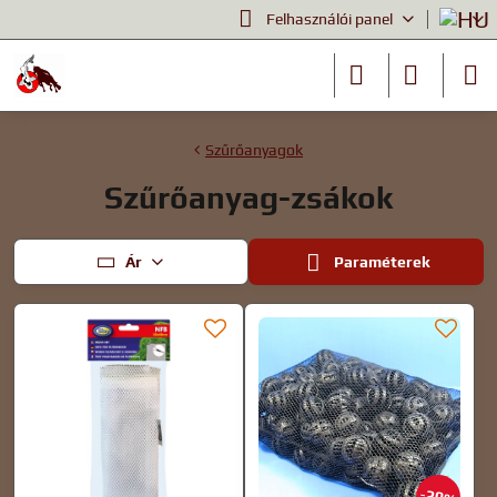
Felhasználói panel
Szűrőanyagok
Szűrőanyag-zsákok
Ár
Paraméterek