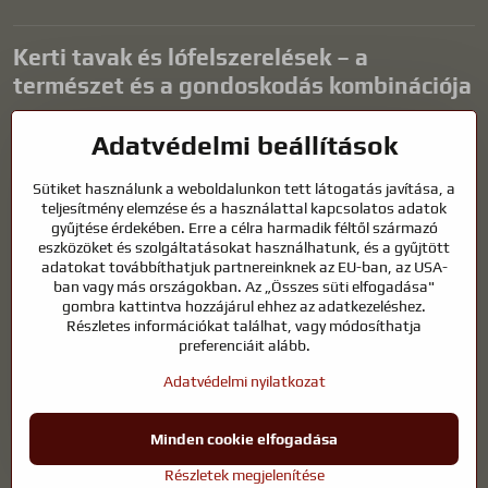
Kerti tavak és lófelszerelések – a
természet és a gondoskodás kombinációja
A kerti tavak gyönyörű kiegészítői bármilyen külső térnek, és
Adatvédelmi beállítások
harmonikus környezetet teremtenek a kikapcsolódáshoz és a vízi
állatok életéhez. A megfelelő technológia, a szűrés és a rendszeres
Sütiket használunk a weboldalunkon tett látogatás javítása, a
karbantartás kulcsfontosságú a tiszta vízhez és az egészséges
teljesítmény elemzése és a használattal kapcsolatos adatok
tóhoz egész évben. Ugyanilyen fontos az életünk részét képező
gyűjtése érdekében. Erre a célra harmadik féltől származó
állatok gondozása is.
eszközöket és szolgáltatásokat használhatunk, és a gyűjtött
adatokat továbbíthatjuk partnereinknek az EU-ban, az USA-
A lovaknak kiváló minőségű lovaglófelszerelésre, megfelelő
ban vagy más országokban. Az „Összes süti elfogadása"
táplálkozásra és felelősségteljes gondoskodásra van szükségük
gombra kattintva hozzájárul ehhez az adatkezeléshez.
ahhoz, hogy egészségesek, erősek és elégedettek legyenek. Legyen
Részletes információkat találhat, vagy módosíthatja
szó lovasok, tenyésztők vagy természetkedvelők felszereléséről, a cél
preferenciáit alább.
egy olyan környezet megteremtése, amely támogatja mind az
Adatvédelmi nyilatkozat
állatok, mind az emberek természetes egyensúlyát, biztonságát és
jólétét.
Minden cookie elfogadása
©
2026
Szerzői jog
Adatvédelmi beállítások
Adatvédelmi nyilatkozat
Részletek megjelenítése
A weboldal a következővel készült:
BiznisWeb.sk