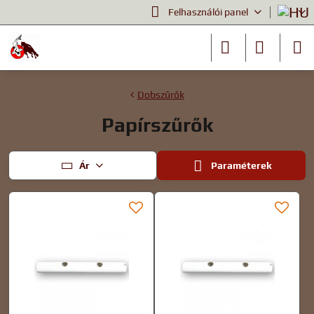
Felhasználói panel
Dobszűrők
Papírszűrők
Ár
Paraméterek