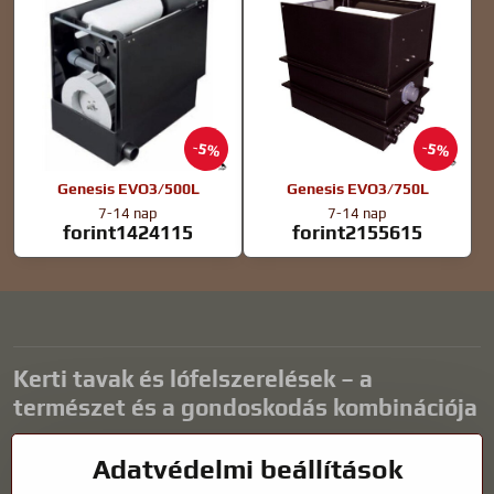
5%
5%
Genesis EVO3/500L
Genesis EVO3/750L
7-14 nap
7-14 nap
forint1424115
forint2155615
Kerti tavak és lófelszerelések – a
természet és a gondoskodás kombinációja
A kerti tavak gyönyörű kiegészítői bármilyen külső térnek, és
Adatvédelmi beállítások
harmonikus környezetet teremtenek a kikapcsolódáshoz és a vízi