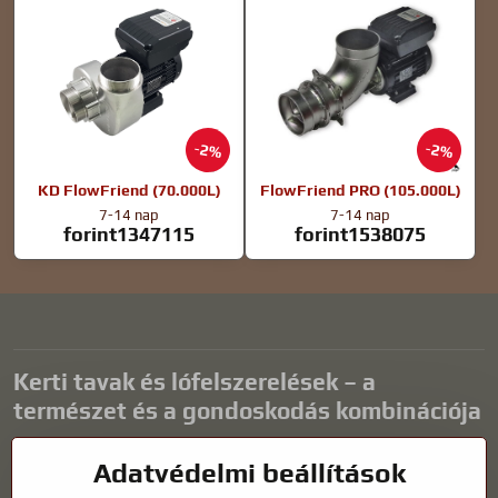
2%
2%
KD FlowFriend (70.000L)
FlowFriend PRO (105.000L)
7-14 nap
7-14 nap
forint1347115
forint1538075
Kerti tavak és lófelszerelések – a
természet és a gondoskodás kombinációja
A kerti tavak gyönyörű kiegészítői bármilyen külső térnek, és
Adatvédelmi beállítások
harmonikus környezetet teremtenek a kikapcsolódáshoz és a vízi