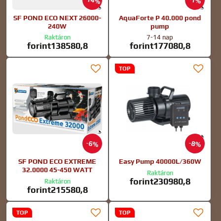
14%
1%
SF POND ECO NEXT 26000-
AquaForte P 40.000 pond
240W
pump
Raktáron
7-14 nap
forint138580,8
forint177080,8
TOP
6%
8%
SF POND ECO EXTREME
Easy Pump 40000L/360W
32.0000 45-450 WATT
Raktáron
forint230980,8
Raktáron
forint215580,8
TOP
TOP