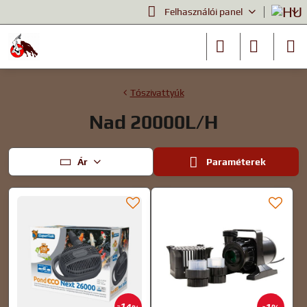
Felhasználói panel
Tószivattyúk
Nad 20000L/H
Ár
Paraméterek