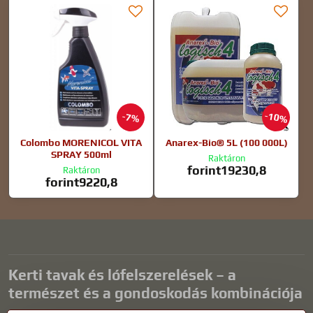
10%
7%
Colombo MORENICOL VITA
Anarex-Bio® 5L (100 000L)
SPRAY 500ml
Raktáron
forint19230,8
Raktáron
forint9220,8
Kerti tavak és lófelszerelések – a
természet és a gondoskodás kombinációja