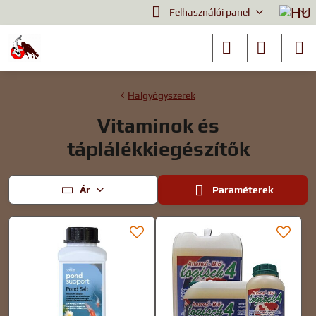
Felhasználói panel
Halgyógyszerek
Vitaminok és
táplálékkiegészítők
Ár
Paraméterek