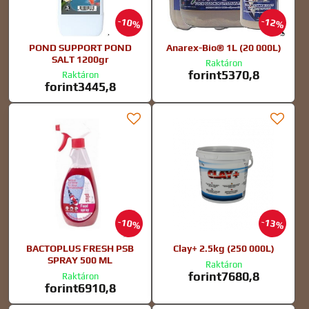
10%
12%
POND SUPPORT POND
Anarex-Bio® 1L (20 000L)
SALT 1200gr
Raktáron
forint5370,8
Raktáron
forint3445,8
10%
13%
BACTOPLUS FRESH PSB
Clay+ 2.5kg (250 000L)
SPRAY 500 ML
Raktáron
forint7680,8
Raktáron
forint6910,8