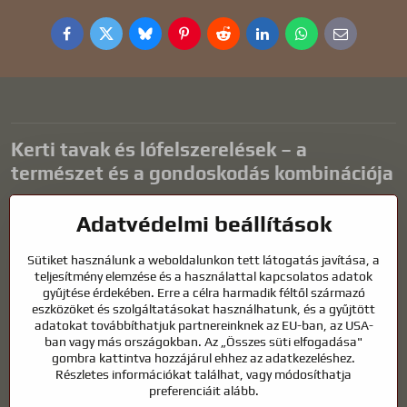
Facebook
Twitter
Bluesky
Pinterest
Reddit
LinkedIn
WhatsApp
E-
mail
Kerti tavak és lófelszerelések – a
természet és a gondoskodás kombinációja
A kerti tavak gyönyörű kiegészítői bármilyen külső térnek, és
Adatvédelmi beállítások
harmonikus környezetet teremtenek a kikapcsolódáshoz és a vízi
állatok életéhez. A megfelelő technológia, a szűrés és a rendszeres
Sütiket használunk a weboldalunkon tett látogatás javítása, a
karbantartás kulcsfontosságú a tiszta vízhez és az egészséges
teljesítmény elemzése és a használattal kapcsolatos adatok
tóhoz egész évben. Ugyanilyen fontos az életünk részét képező
gyűjtése érdekében. Erre a célra harmadik féltől származó
állatok gondozása is.
eszközöket és szolgáltatásokat használhatunk, és a gyűjtött
adatokat továbbíthatjuk partnereinknek az EU-ban, az USA-
A lovaknak kiváló minőségű lovaglófelszerelésre, megfelelő
ban vagy más országokban. Az „Összes süti elfogadása"
táplálkozásra és felelősségteljes gondoskodásra van szükségük
gombra kattintva hozzájárul ehhez az adatkezeléshez.
ahhoz, hogy egészségesek, erősek és elégedettek legyenek. Legyen
Részletes információkat találhat, vagy módosíthatja
szó lovasok, tenyésztők vagy természetkedvelők felszereléséről, a cél
preferenciáit alább.