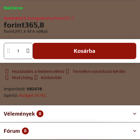
Raktáron
forint423,5
Árengedmény
forint57,7
forint365,8
forint297,4
ÁFA nélkül
Kosárba
Hozzáadás a kedvencekhez
Termékre vonatkozó kérdés
Watchdog
Kézbesítés
Importkód:
V82478
Gyártó:
Budget SF/KC
Vélemények
0
Fórum
0