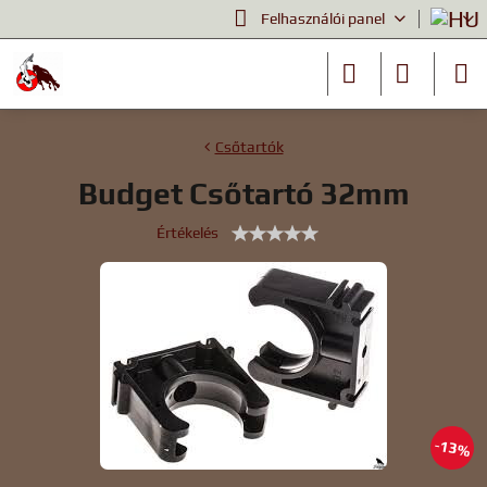
Felhasználói panel
Csőtartók
Budget Csőtartó 32mm
Értékelés
13%