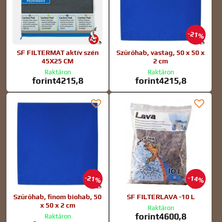
21%
SF FILTERMAT aktív szén
Szűrőhab, vastag, 50 x 50 x
45X25 CM
2 cm
Raktáron
Raktáron
forint4215,8
forint4215,8
21%
14%
Szűrőhab, finom biohab, 50
SF FILTERLAVA -10 L
x 50 x 2 cm
Raktáron
forint4600,8
Raktáron