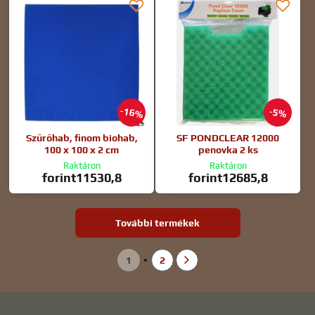
16%
5%
Szűrőhab, finom biohab,
SF PONDCLEAR 12000
100 x 100 x 2 cm
penovka 2 ks
Raktáron
Raktáron
forint11530,8
forint12685,8
További termékek
1
2