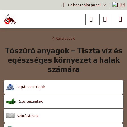
Felhasználói panel
Kerti tavak
Tószűrő anyagok – Tiszta víz és
egészséges környezet a halak
számára
Japán osztrigák
Szűrőecsetek
Szűrőrácsok