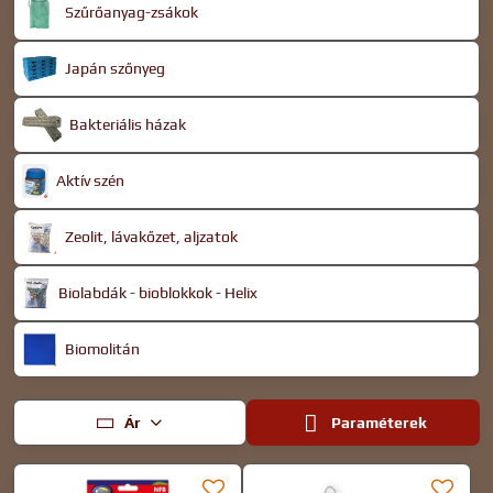
Szűrőanyag-zsákok
Japán szőnyeg
Bakteriális házak
Aktív szén
Zeolit, lávakőzet, aljzatok
Biolabdák - bioblokkok - Helix
Biomolitán
Ár
Paraméterek