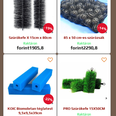
19%
14%
Szűrőkefe X 15cm x 80cm
85 x 50 cm-es szűrőzsák
Raktáron
Raktáron
forint1905,8
forint2290,8
22%
KOIC Biomoletan téglatest
PRO Szűrőkefe 15X50CM
9,5x9,5x39cm
Raktáron