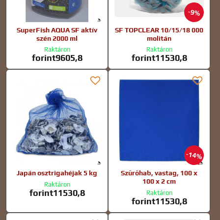
9%
SuperFish AQUA SF aktív
SF TOPCLEAR 10/15/18 000
szén 2000 ml
molitán
Raktáron
Raktáron
forint9605,8
forint11530,8
14%
Japán osztrigahéjak 5 kg
Szűrőhab, vastag, 100 x
100 x 2 cm
Raktáron
forint11530,8
Raktáron
forint11530,8