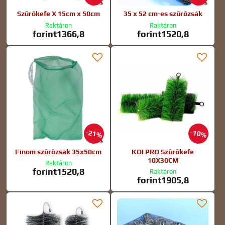
Szűrőkefe X 15cm x 50cm
35 x 52 cm-es szűrőzsák
Raktáron
Raktáron
forint1366,8
forint1520,8
21%
10%
Finom szűrőzsák 35x50cm
KOI PRO Szűrőkefe
10X30CM
Raktáron
forint1520,8
Raktáron
forint1905,8