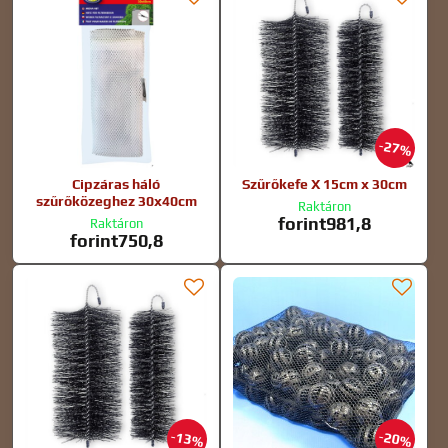
27%
Cipzáras háló
Szűrőkefe X 15cm x 30cm
szűrőközeghez 30x40cm
Raktáron
forint981,8
Raktáron
forint750,8
13%
20%