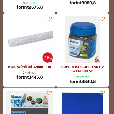
forint3060,8
Raktáron
forint2675,8
10%
KOIC szűrőrúd 32mm - 1m
SUPERFISH SUPER AKTÍV
SZÉN 500 ML
7-14 nap
forint3445,8
Raktáron
forint3830,8