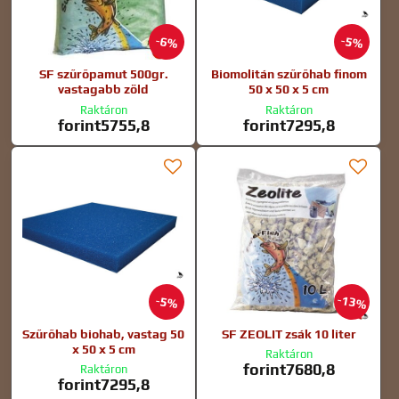
6%
5%
SF szűrőpamut 500gr.
Biomolitán szűrőhab finom
vastagabb zöld
50 x 50 x 5 cm
Raktáron
Raktáron
forint5755,8
forint7295,8
13%
5%
Szűrőhab biohab, vastag 50
SF ZEOLIT zsák 10 liter
x 50 x 5 cm
Raktáron
forint7680,8
Raktáron
forint7295,8