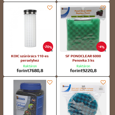
20%
4%
KOIC szűrőrács 110-es
SF PONDCLEAR 6000
perselyhez
Penovka 3 ks
Raktáron
Raktáron
forint7680,8
forint9220,8