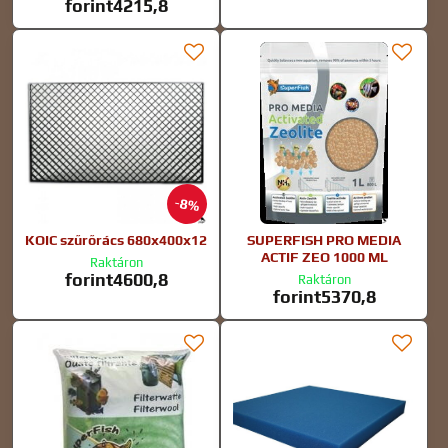
forint4215,8
8%
KOIC szűrőrács 680x400x12
SUPERFISH PRO MEDIA
ACTIF ZEO 1000 ML
Raktáron
forint4600,8
Raktáron
forint5370,8