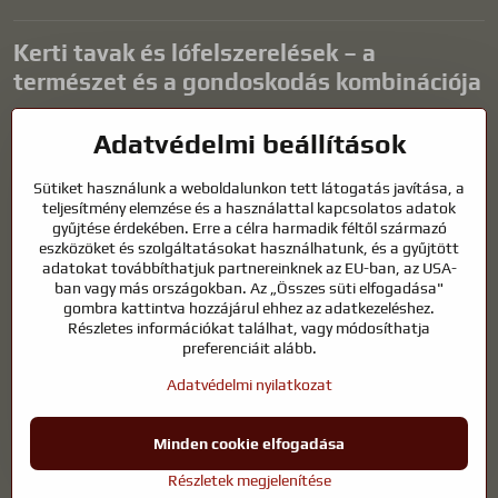
Kerti tavak és lófelszerelések – a
természet és a gondoskodás kombinációja
A kerti tavak gyönyörű kiegészítői bármilyen külső térnek, és
Adatvédelmi beállítások
harmonikus környezetet teremtenek a kikapcsolódáshoz és a vízi
állatok életéhez. A megfelelő technológia, a szűrés és a rendszeres
Sütiket használunk a weboldalunkon tett látogatás javítása, a
karbantartás kulcsfontosságú a tiszta vízhez és az egészséges
teljesítmény elemzése és a használattal kapcsolatos adatok
tóhoz egész évben. Ugyanilyen fontos az életünk részét képező
gyűjtése érdekében. Erre a célra harmadik féltől származó
állatok gondozása is.
eszközöket és szolgáltatásokat használhatunk, és a gyűjtött
adatokat továbbíthatjuk partnereinknek az EU-ban, az USA-
A lovaknak kiváló minőségű lovaglófelszerelésre, megfelelő
ban vagy más országokban. Az „Összes süti elfogadása"
táplálkozásra és felelősségteljes gondoskodásra van szükségük
gombra kattintva hozzájárul ehhez az adatkezeléshez.
ahhoz, hogy egészségesek, erősek és elégedettek legyenek. Legyen
Részletes információkat találhat, vagy módosíthatja
szó lovasok, tenyésztők vagy természetkedvelők felszereléséről, a cél
preferenciáit alább.
egy olyan környezet megteremtése, amely támogatja mind az
Adatvédelmi nyilatkozat
állatok, mind az emberek természetes egyensúlyát, biztonságát és
jólétét.
Minden cookie elfogadása
©
2026
Szerzői jog
Adatvédelmi beállítások
Adatvédelmi nyilatkozat
Részletek megjelenítése
A weboldal a következővel készült:
BiznisWeb.sk