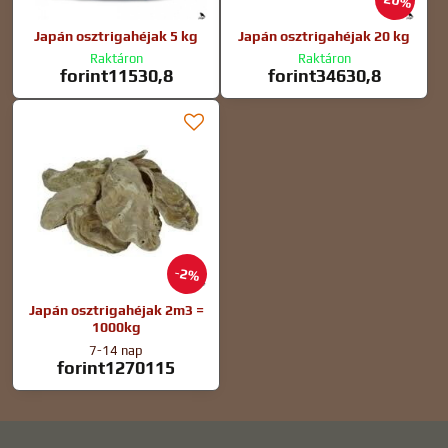
20%
Japán osztrigahéjak 5 kg
Japán osztrigahéjak 20 kg
Raktáron
Raktáron
forint11530,8
forint34630,8
2%
Japán osztrigahéjak 2m3 =
1000kg
7-14 nap
forint1270115