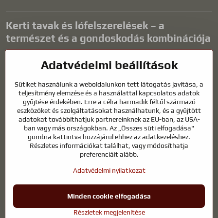
Kerti tavak és lófelszerelések – a
természet és a gondoskodás kombinációja
A kerti tavak gyönyörű kiegészítői bármilyen külső térnek, és
Adatvédelmi beállítások
harmonikus környezetet teremtenek a kikapcsolódáshoz és a vízi
állatok életéhez. A megfelelő technológia, a szűrés és a rendszeres
Sütiket használunk a weboldalunkon tett látogatás javítása, a
karbantartás kulcsfontosságú a tiszta vízhez és az egészséges
teljesítmény elemzése és a használattal kapcsolatos adatok
tóhoz egész évben. Ugyanilyen fontos az életünk részét képező
gyűjtése érdekében. Erre a célra harmadik féltől származó
állatok gondozása is.
eszközöket és szolgáltatásokat használhatunk, és a gyűjtött
adatokat továbbíthatjuk partnereinknek az EU-ban, az USA-
A lovaknak kiváló minőségű lovaglófelszerelésre, megfelelő
ban vagy más országokban. Az „Összes süti elfogadása"
táplálkozásra és felelősségteljes gondoskodásra van szükségük
gombra kattintva hozzájárul ehhez az adatkezeléshez.
ahhoz, hogy egészségesek, erősek és elégedettek legyenek. Legyen
Részletes információkat találhat, vagy módosíthatja
szó lovasok, tenyésztők vagy természetkedvelők felszereléséről, a cél
preferenciáit alább.
egy olyan környezet megteremtése, amely támogatja mind az
Adatvédelmi nyilatkozat
állatok, mind az emberek természetes egyensúlyát, biztonságát és
jólétét.
Minden cookie elfogadása
©
2026
Szerzői jog
Adatvédelmi beállítások
Adatvédelmi nyilatkozat
Részletek megjelenítése
A weboldal a következővel készült:
BiznisWeb.sk