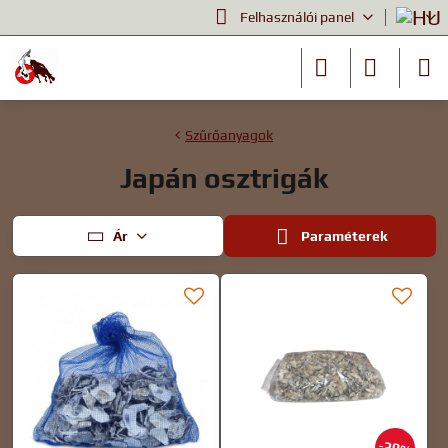
Felhasználói panel
Szűrőanyagok
Japán osztrigák
Ár
Paraméterek