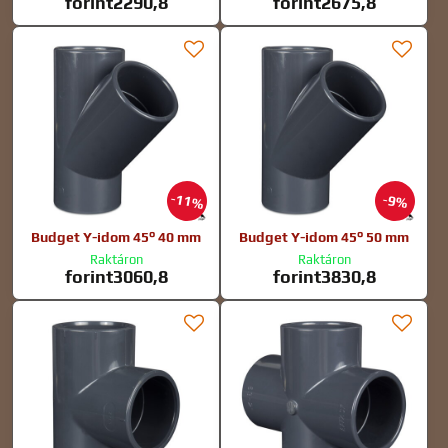
forint2290,8
forint2675,8
11%
9%
Budget Y-idom 45° 40 mm
Budget Y-idom 45° 50 mm
Raktáron
Raktáron
forint3060,8
forint3830,8