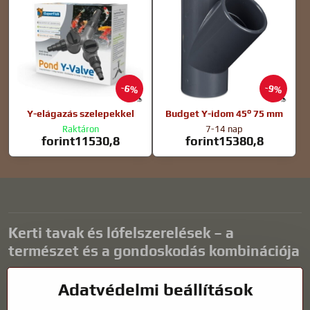
6%
9%
Y-elágazás szelepekkel
Budget Y-idom 45° 75 mm
Raktáron
7-14 nap
forint11530,8
forint15380,8
Kerti tavak és lófelszerelések – a
természet és a gondoskodás kombinációja
A kerti tavak gyönyörű kiegészítői bármilyen külső térnek, és
Adatvédelmi beállítások
harmonikus környezetet teremtenek a kikapcsolódáshoz és a vízi
állatok életéhez. A megfelelő technológia, a szűrés és a rendszeres