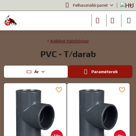
Felhasználói panel
Kellékek tóépítéshez
PVC - T/darab
Ár
Paraméterek