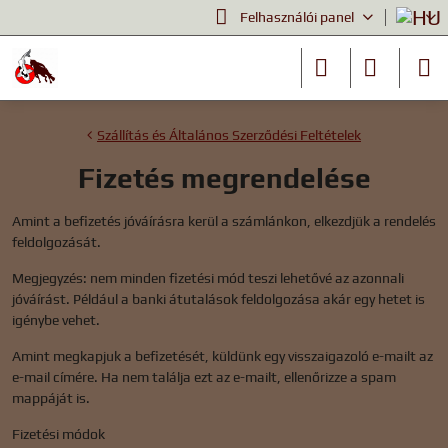
Felhasználói panel
Szállítás és Általános Szerződési Feltételek
Fizetés megrendelése
Amint a befizetés jóváírásra kerül a számlánkon, elkezdjük a rendelés
feldolgozását.
Megjegyzés: nem minden fizetési mód teszi lehetővé az azonnali
jóváírást. Például a banki átutalások feldolgozása akár egy hetet is
igénybe vehet.
Amint megkapjuk a befizetését, küldünk egy visszaigazoló e-mailt az
e-mail címére. Ha nem találja ezt az e-mailt, ellenőrizze a spam
mappáját is.
Fizetési módok