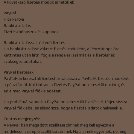
A következő fizetési módok érhetők el:
PayPal
Hitelkártya
Banki átutalás
Fizetési bónuszok és kuponok
Banki átutalással történő fizetés
Ha banki átutalást választ fizetési módként, a Pénztár opcióra
kattintás után látni fogja a rendelési számát és a fizetéshez
szükséges adatokat.
PayPal fizetések
PayPal-on keresztüli fizetéshez válassza a PayPal-t fizetési módként
a pénztárnál. Kattintson a Fizetés PayPal-on keresztül opcióra, és
adja meg PayPal-fiókja adatait.
Ha problémái vannak a PayPal-on keresztüli fizetéssel, térjen vissza
PayPal-fiókjába, és ellenőrizze, hogy a fizetési adatok helyesek-e.
Fontos megjegyzés:
A PayPal-ban megadott szállítási címnek meg kell egyeznie a
rendelésen szereplő szállítási címmel. Ha a címek egyeznek, de még