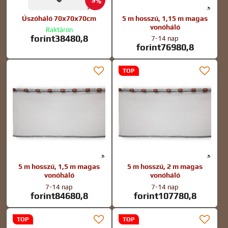
9%
Úszóháló 70x70x70cm
5 m hosszú, 1,15 m magas
vonóháló
Raktáron
forint38480,8
7-14 nap
forint76980,8
TOP
5 m hosszú, 1,5 m magas
5 m hosszú, 2 m magas
vonóháló
vonóháló
7-14 nap
7-14 nap
forint84680,8
forint107780,8
TOP
TOP