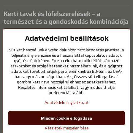
Kerti tavak és lófelszerelések – a
természet és a gondoskodás kombinációja
A kerti tavak gyönyörű kiegészítői bármilyen külső térnek, és
Adatvédelmi beállítások
harmonikus környezetet teremtenek a kikapcsolódáshoz és a vízi
állatok életéhez. A megfelelő technológia, a szűrés és a rendszeres
Sütiket használunk a weboldalunkon tett látogatás javítása, a
karbantartás kulcsfontosságú a tiszta vízhez és az egészséges
teljesítmény elemzése és a használattal kapcsolatos adatok
tóhoz egész évben. Ugyanilyen fontos az életünk részét képező
gyűjtése érdekében. Erre a célra harmadik féltől származó
állatok gondozása is.
eszközöket és szolgáltatásokat használhatunk, és a gyűjtött
adatokat továbbíthatjuk partnereinknek az EU-ban, az USA-
A lovaknak kiváló minőségű lovaglófelszerelésre, megfelelő
ban vagy más országokban. Az „Összes süti elfogadása"
táplálkozásra és felelősségteljes gondoskodásra van szükségük
gombra kattintva hozzájárul ehhez az adatkezeléshez.
ahhoz, hogy egészségesek, erősek és elégedettek legyenek. Legyen
Részletes információkat találhat, vagy módosíthatja
szó lovasok, tenyésztők vagy természetkedvelők felszereléséről, a cél
preferenciáit alább.
egy olyan környezet megteremtése, amely támogatja mind az
Adatvédelmi nyilatkozat
állatok, mind az emberek természetes egyensúlyát, biztonságát és
jólétét.
Minden cookie elfogadása
©
2026
Szerzői jog
Adatvédelmi beállítások
Adatvédelmi nyilatkozat
Részletek megjelenítése
A weboldal a következővel készült:
BiznisWeb.sk