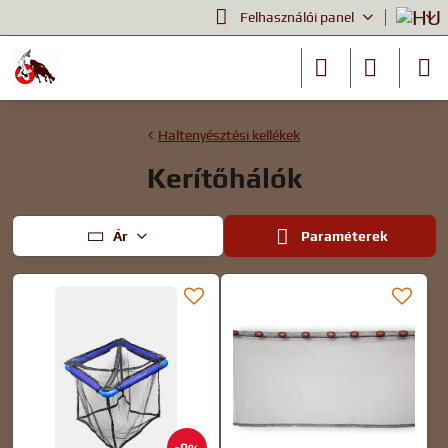
Felhasználói panel
Haltenyésztési kellékek
Kerítőhálók
Ár
Paraméterek