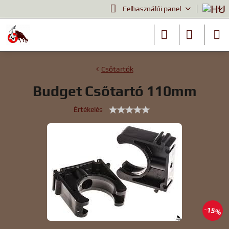
Felhasználói panel
Csőtartók
Budget Csőtartó 110mm
Értékelés
15%