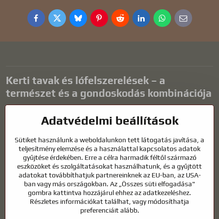
Facebook
Twitter
Bluesky
Pinterest
Reddit
LinkedIn
WhatsApp
E-
mail
Kerti tavak és lófelszerelések – a
természet és a gondoskodás kombinációja
A kerti tavak gyönyörű kiegészítői bármilyen külső térnek, és
Adatvédelmi beállítások
harmonikus környezetet teremtenek a kikapcsolódáshoz és a vízi
állatok életéhez. A megfelelő technológia, a szűrés és a rendszeres
Sütiket használunk a weboldalunkon tett látogatás javítása, a
karbantartás kulcsfontosságú a tiszta vízhez és az egészséges
teljesítmény elemzése és a használattal kapcsolatos adatok
tóhoz egész évben. Ugyanilyen fontos az életünk részét képező
gyűjtése érdekében. Erre a célra harmadik féltől származó
állatok gondozása is.
eszközöket és szolgáltatásokat használhatunk, és a gyűjtött
adatokat továbbíthatjuk partnereinknek az EU-ban, az USA-
A lovaknak kiváló minőségű lovaglófelszerelésre, megfelelő
ban vagy más országokban. Az „Összes süti elfogadása"
táplálkozásra és felelősségteljes gondoskodásra van szükségük
gombra kattintva hozzájárul ehhez az adatkezeléshez.
ahhoz, hogy egészségesek, erősek és elégedettek legyenek. Legyen
Részletes információkat találhat, vagy módosíthatja
szó lovasok, tenyésztők vagy természetkedvelők felszereléséről, a cél
preferenciáit alább.