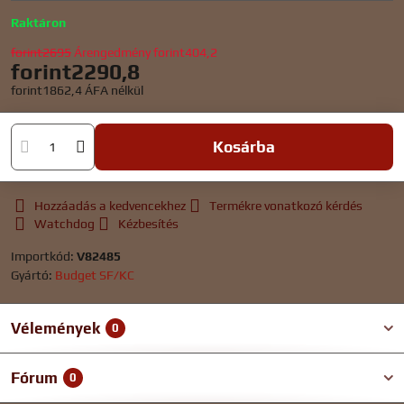
Raktáron
forint2695
Árengedmény
forint404,2
forint2290,8
forint1862,4
ÁFA nélkül
Kosárba
Hozzáadás a kedvencekhez
Termékre vonatkozó kérdés
Watchdog
Kézbesítés
Importkód:
V82485
Gyártó:
Budget SF/KC
Vélemények
0
Fórum
0