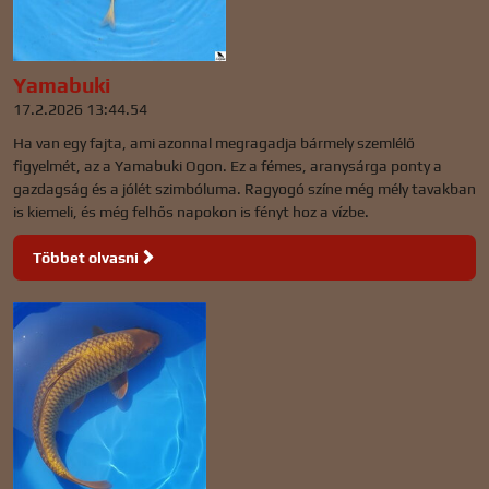
Yamabuki
17.2.2026 13:44.54
Ha van egy fajta, ami azonnal megragadja bármely szemlélő
figyelmét, az a Yamabuki Ogon. Ez a fémes, aranysárga ponty a
gazdagság és a jólét szimbóluma. Ragyogó színe még mély tavakban
is kiemeli, és még felhős napokon is fényt hoz a vízbe.
Többet olvasni