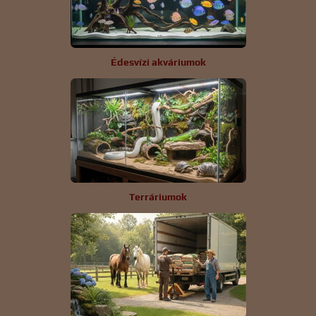
Édesvízi akváriumok
Terráriumok