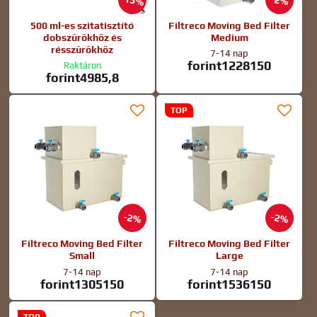
13%
2%
500 ml-es szitatisztító
Filtreco Moving Bed Filter
dobszűrőkhöz és
Medium
résszűrőkhöz
7-14 nap
forint1228150
Raktáron
forint4985,8
TOP
2%
2%
Filtreco Moving Bed Filter
Filtreco Moving Bed Filter
Small
Large
7-14 nap
7-14 nap
forint1305150
forint1536150
TOP