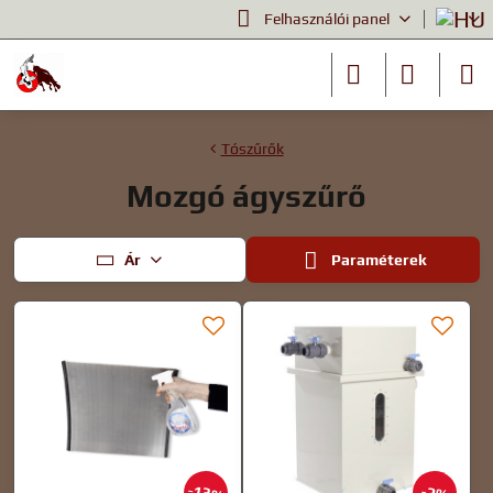
Felhasználói panel
Tószűrők
Mozgó ágyszűrő
Ár
Paraméterek