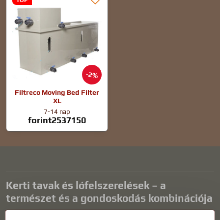
2%
Filtreco Moving Bed Filter
XL
7-14 nap
forint2537150
Kerti tavak és lófelszerelések – a
természet és a gondoskodás kombinációja
A kerti tavak gyönyörű kiegészítői bármilyen külső térnek, és