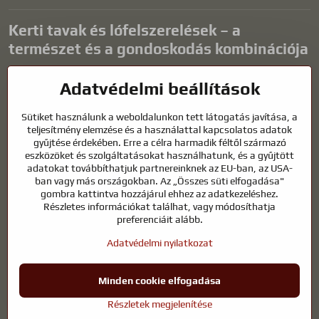
Kerti tavak és lófelszerelések – a
természet és a gondoskodás kombinációja
A kerti tavak gyönyörű kiegészítői bármilyen külső térnek, és
Adatvédelmi beállítások
harmonikus környezetet teremtenek a kikapcsolódáshoz és a vízi
állatok életéhez. A megfelelő technológia, a szűrés és a rendszeres
Sütiket használunk a weboldalunkon tett látogatás javítása, a
karbantartás kulcsfontosságú a tiszta vízhez és az egészséges
teljesítmény elemzése és a használattal kapcsolatos adatok
tóhoz egész évben. Ugyanilyen fontos az életünk részét képező
gyűjtése érdekében. Erre a célra harmadik féltől származó
állatok gondozása is.
eszközöket és szolgáltatásokat használhatunk, és a gyűjtött
adatokat továbbíthatjuk partnereinknek az EU-ban, az USA-
A lovaknak kiváló minőségű lovaglófelszerelésre, megfelelő
ban vagy más országokban. Az „Összes süti elfogadása"
táplálkozásra és felelősségteljes gondoskodásra van szükségük
gombra kattintva hozzájárul ehhez az adatkezeléshez.
ahhoz, hogy egészségesek, erősek és elégedettek legyenek. Legyen
Részletes információkat találhat, vagy módosíthatja
szó lovasok, tenyésztők vagy természetkedvelők felszereléséről, a cél
preferenciáit alább.
egy olyan környezet megteremtése, amely támogatja mind az
Adatvédelmi nyilatkozat
állatok, mind az emberek természetes egyensúlyát, biztonságát és
jólétét.
Minden cookie elfogadása
©
2026
Szerzői jog
Adatvédelmi beállítások
Adatvédelmi nyilatkozat
Részletek megjelenítése
A weboldal a következővel készült:
BiznisWeb.sk