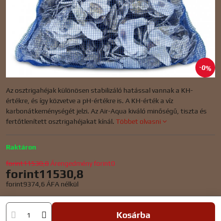
0%
Az osztrigahéjak különösen stabilizáló hatással vannak a KH-
értékre, és így közvetve a pH-értékre is. A KH-érték a víz
karbonátkeménységét jelzi. Az Air-Aqua kiváló minőségű, tiszta és
fertőtlenített osztrigahéjakat kínál.
Többet olvasni
Raktáron
forint11530,8
Árengedmény
forint0
forint11530,8
forint9374,6
ÁFA nélkül
Kosárba