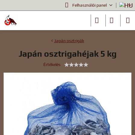
Felhasználói panel
Japán osztrigák
Japán osztrigahéjak 5 kg
Értékelés