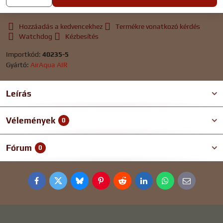
Hozzáadás a kedvencekhez
Termékre vonatkozó kérdés
Watchdog
Kézbesítés
Importkód:
40235-5
Gyártó:
AirAqua AIR
Leírás
Vélemények
0
Fórum
0
Facebook
Twitter
Bluesky
Pinterest
Reddit
LinkedIn
WhatsApp
E-
mail