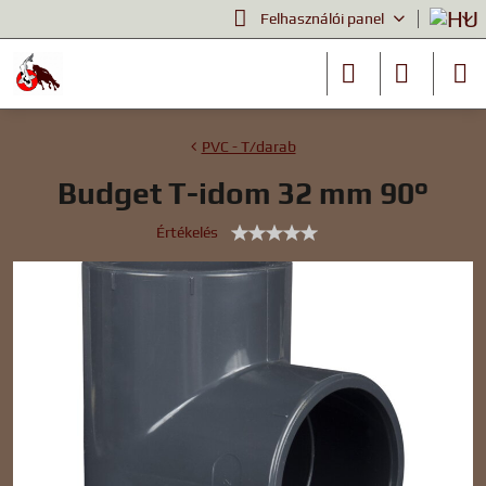
Felhasználói panel
PVC - T/darab
Budget T-idom 32 mm 90°
Értékelés