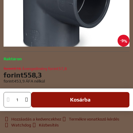
9%
Raktáron
forint616
Árengedmény
forint57,8
forint558,3
forint453,9
ÁFA nélkül
Kosárba
Hozzáadás a kedvencekhez
Termékre vonatkozó kérdés
Watchdog
Kézbesítés