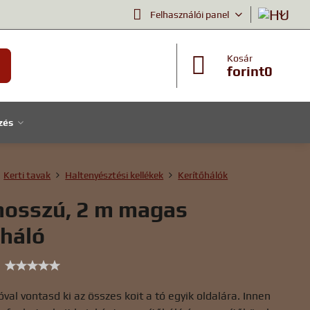
Felhasználói panel
Kosár
forint0
zés
Kerti tavak
Haltenyésztési kellékek
Kerítőhálók
hosszú, 2 m magas
háló
val vontasd ki az összes koit a tó egyik oldalára. Innen