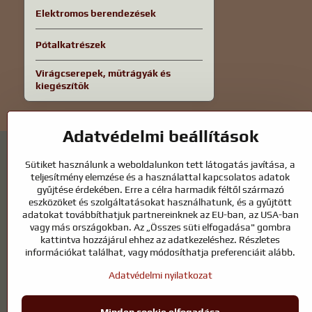
Elektromos berendezések
Pótalkatrészek
Virágcserepek, műtrágyák és
kiegészítők
Adatvédelmi beállítások
Sütiket használunk a weboldalunkon tett látogatás javítása, a
teljesítmény elemzése és a használattal kapcsolatos adatok
gyűjtése érdekében. Erre a célra harmadik féltől származó
eszközöket és szolgáltatásokat használhatunk, és a gyűjtött
Kerti tavak és lófelszerelések – a termé
adatokat továbbíthatjuk partnereinknek az EU-ban, az USA-ban
vagy más országokban. Az „Összes süti elfogadása" gombra
A kerti tavak gyönyörű kiegészítői bármilyen külső térnek, és harm
kattintva hozzájárul ehhez az adatkezeléshez. Részletes
kulcsfontosságú a tiszta vízhez és az egészséges tóhoz egész évben
információkat találhat, vagy módosíthatja preferenciáit alább.
A lovaknak kiváló minőségű lovaglófelszerelésre, megfelelő táplál
Adatvédelmi nyilatkozat
tenyésztők vagy természetkedvelők felszereléséről, a cél egy olya