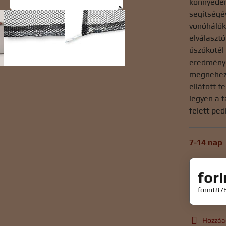
könnyedén
segítségé
vonóhálók
elválaszt
úszókötél 
eredmények
megnehezí
ellátott f
legyen a 
felett pe
7-14 nap
for
forint87
Hozzáa