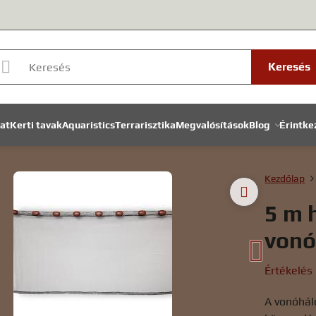
Keresés
lat
Kerti tavak
Aquaristics
Terrarisztika
Megvalósítások
Blog
Érintke
Kezdőlap
5 m 
vonó
Értékelés
A vonóháló