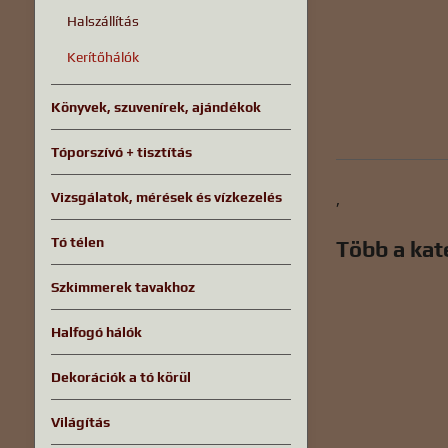
Halszállítás
Kerítőhálók
Könyvek, szuvenírek, ajándékok
Tóporszívó + tisztítás
Vizsgálatok, mérések és vízkezelés
,
Tó télen
Több a kat
Szkimmerek tavakhoz
Halfogó hálók
Dekorációk a tó körül
Világítás