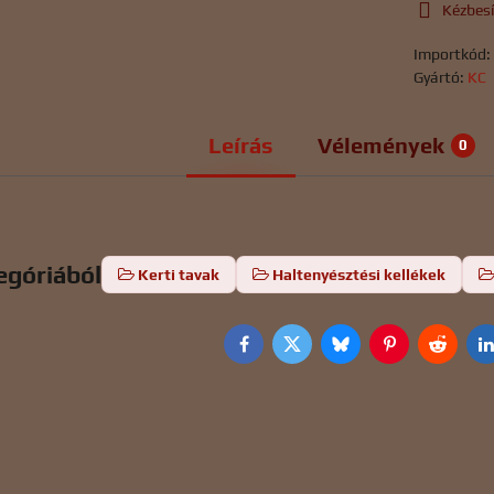
Kézbes
Importkód
Gyártó:
KC
Leírás
Vélemények
0
egóriából
Kerti tavak
Haltenyésztési kellékek
Facebook
Twitter
Bluesky
Pinterest
Reddit
L