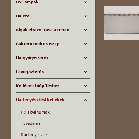
UV-lámpák
Halétel
Algák eltávolítása a tóban
Baktériumok és iszap
Halgyógyszerek
Levegőztetés
Kellékek tóépítéshez
Haltenyésztési kellékek
Fix akváriumok
Tóvédelem
Koi tenyésztés