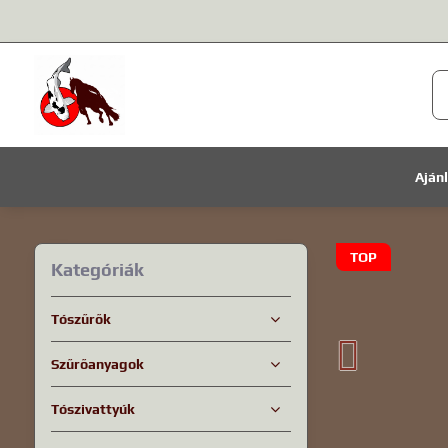
Aján
TOP
Kategóriák
Tószűrők
Szűrőanyagok
Tószivattyúk