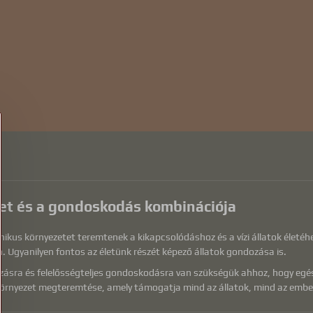
szet és a gondoskodás kombinációja
onikus környezetet teremtenek a kikapcsolódáshoz és a vízi állatok életéh
. Ugyanilyen fontos az életünk részét képező állatok gondozása is.
kozásra és felelősségteljes gondoskodásra van szükségük ahhoz, hogy egé
n környezet megteremtése, amely támogatja mind az állatok, mind az embe