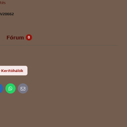
ítés
:
V20662
Fórum
0
Kerítőhálók
inkedIn
WhatsApp
E-
mail