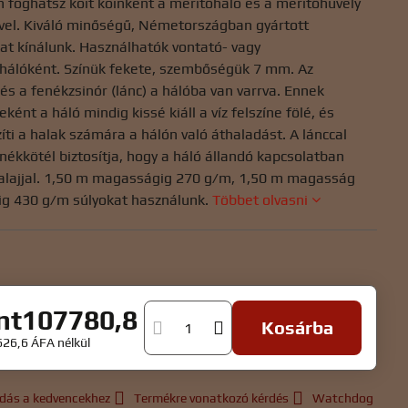
 foghatsz koit koinként a merítőháló és a merítőhüvely
vel. Kiváló minőségű, Németországban gyártott
at kínálunk. Használhatók vontató- vagy
óhálóként. Színük fekete, szembőségük 7 mm. Az
és a fenékzsinór (lánc) a hálóba van varrva. Ennek
ént a háló mindig kissé kiáll a víz felszíne fölé, és
ti a halak számára a hálón való áthaladást. A lánccal
enékkötél biztosítja, hogy a háló állandó kapcsolatban
talajjal. 1,50 m magasságig 270 g/m, 1,50 m magasság
dig 430 g/m súlyokat használunk.
Többet olvasni
int107780,8
Kosárba
626,6
ÁFA nélkül
dás a kedvencekhez
Termékre vonatkozó kérdés
Watchdog