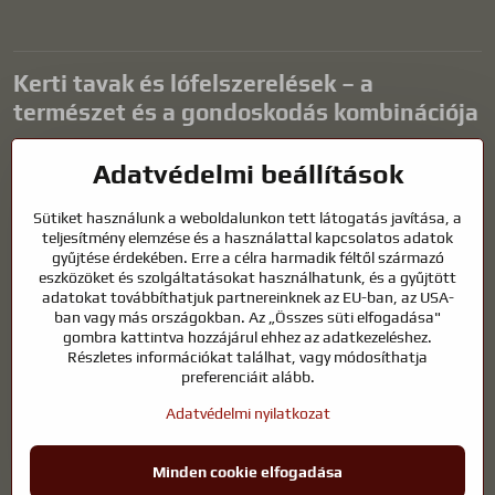
Kerti tavak és lófelszerelések – a
természet és a gondoskodás kombinációja
A kerti tavak gyönyörű kiegészítői bármilyen külső térnek, és
Adatvédelmi beállítások
harmonikus környezetet teremtenek a kikapcsolódáshoz és a vízi
állatok életéhez. A megfelelő technológia, a szűrés és a rendszeres
Sütiket használunk a weboldalunkon tett látogatás javítása, a
karbantartás kulcsfontosságú a tiszta vízhez és az egészséges
teljesítmény elemzése és a használattal kapcsolatos adatok
tóhoz egész évben. Ugyanilyen fontos az életünk részét képező
gyűjtése érdekében. Erre a célra harmadik féltől származó
állatok gondozása is.
eszközöket és szolgáltatásokat használhatunk, és a gyűjtött
adatokat továbbíthatjuk partnereinknek az EU-ban, az USA-
A lovaknak kiváló minőségű lovaglófelszerelésre, megfelelő
ban vagy más országokban. Az „Összes süti elfogadása"
táplálkozásra és felelősségteljes gondoskodásra van szükségük
gombra kattintva hozzájárul ehhez az adatkezeléshez.
ahhoz, hogy egészségesek, erősek és elégedettek legyenek. Legyen
Részletes információkat találhat, vagy módosíthatja
szó lovasok, tenyésztők vagy természetkedvelők felszereléséről, a cél
preferenciáit alább.
egy olyan környezet megteremtése, amely támogatja mind az
Adatvédelmi nyilatkozat
állatok, mind az emberek természetes egyensúlyát, biztonságát és
jólétét.
Minden cookie elfogadása
©
2026
Szerzői jog
Adatvédelmi beállítások
Adatvédelmi nyilatkozat