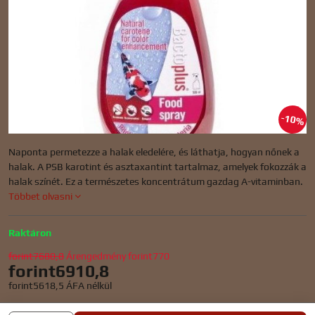
10%
Naponta permetezze a halak eledelére, és láthatja, hogyan nőnek a
halak. A PSB karotint és asztaxantint tartalmaz, amelyek fokozzák a
halak színét. Ez a természetes koncentrátum gazdag A-vitaminban.
Többet olvasni
Raktáron
forint7680,8
Árengedmény
forint770
forint6910,8
forint5618,5
ÁFA nélkül