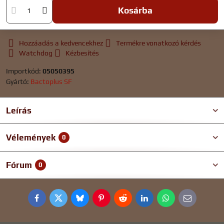
Kosárba
Hozzáadás a kedvencekhez
Termékre vonatkozó kérdés
Watchdog
Kézbesítés
Importkód:
05050395
Gyártó:
Bactoplus SF
Leírás
Vélemények
0
Fórum
0
Facebook
Twitter
Bluesky
Pinterest
Reddit
LinkedIn
WhatsApp
E-
mail