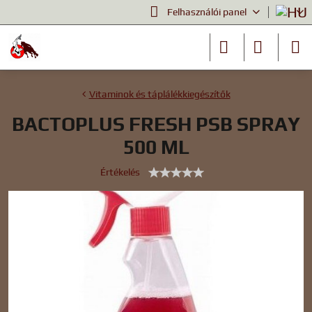
Felhasználói panel
Vitaminok és táplálékkiegészítők
BACTOPLUS FRESH PSB SPRAY
500 ML
Értékelés