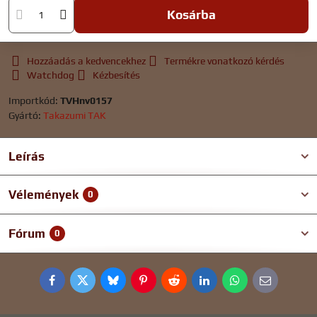
Kosárba
Hozzáadás a kedvencekhez
Termékre vonatkozó kérdés
Watchdog
Kézbesítés
Importkód:
TVHnv0157
Gyártó:
Takazumi TAK
Leírás
Vélemények
0
Fórum
0
Facebook
Twitter
Bluesky
Pinterest
Reddit
LinkedIn
WhatsApp
E-
mail