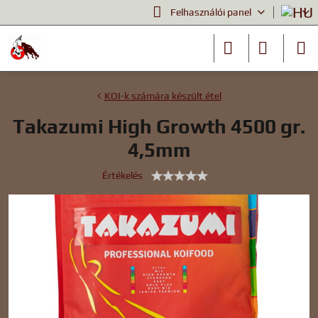
Felhasználói panel
KOI-k számára készült étel
Takazumi High Growth 4500 gr.
4,5mm
Értékelés