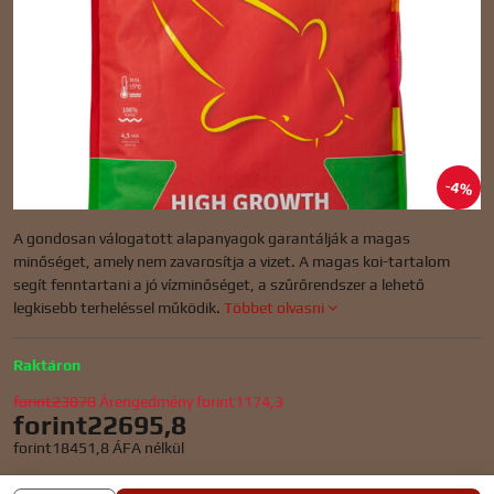
4%
A gondosan válogatott alapanyagok garantálják a magas
minőséget, amely nem zavarosítja a vizet. A magas koi-tartalom
segít fenntartani a jó vízminőséget, a szűrőrendszer a lehető
legkisebb terheléssel működik.
Többet olvasni
Raktáron
forint23870
Árengedmény
forint1174,3
forint22695,8
forint18451,8
ÁFA nélkül