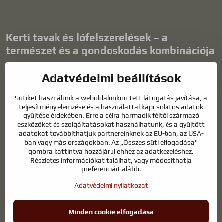
Kerti tavak és lófelszerelések – a
természet és a gondoskodás kombinációja
A kerti tavak gyönyörű kiegészítői bármilyen külső térnek, és
Adatvédelmi beállítások
harmonikus környezetet teremtenek a kikapcsolódáshoz és a vízi
állatok életéhez. A megfelelő technológia, a szűrés és a rendszeres
Sütiket használunk a weboldalunkon tett látogatás javítása, a
karbantartás kulcsfontosságú a tiszta vízhez és az egészséges
teljesítmény elemzése és a használattal kapcsolatos adatok
tóhoz egész évben. Ugyanilyen fontos az életünk részét képező
gyűjtése érdekében. Erre a célra harmadik féltől származó
állatok gondozása is.
eszközöket és szolgáltatásokat használhatunk, és a gyűjtött
adatokat továbbíthatjuk partnereinknek az EU-ban, az USA-
A lovaknak kiváló minőségű lovaglófelszerelésre, megfelelő
ban vagy más országokban. Az „Összes süti elfogadása"
táplálkozásra és felelősségteljes gondoskodásra van szükségük
gombra kattintva hozzájárul ehhez az adatkezeléshez.
ahhoz, hogy egészségesek, erősek és elégedettek legyenek. Legyen
Részletes információkat találhat, vagy módosíthatja
szó lovasok, tenyésztők vagy természetkedvelők felszereléséről, a cél
preferenciáit alább.
egy olyan környezet megteremtése, amely támogatja mind az
Adatvédelmi nyilatkozat
állatok, mind az emberek természetes egyensúlyát, biztonságát és
jólétét.
Minden cookie elfogadása
©
2026
Szerzői jog
Adatvédelmi beállítások
Adatvédelmi nyilatkozat