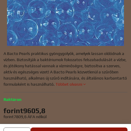
A Bacto Pearls praktikus gyöngygolyók, amelyek lassan oldódnak a
vízben. Biztosítják a baktériumok fokozatos felszabadulását a vízbe,
és jótékony hatással vannak a vízminőségre, biztosítva a szerves,
aktív és egészséges vizet! A Bacto Pearls közvetlenül a szűrőben
használható, alkalmas új szűrő indítására, és általános karbantartó
formulaként is használható.
Többet olvasni
Raktáron
forint9605,8
forint7809,6
ÁFA nélkül