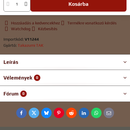
Kosárba
Hozzáadás a kedvencekhez
Termékre vonatkozó kérdés
Watchdog
Kézbesítés
Importkód:
V11244
Gyártó:
Takazumi TAK
Leírás
Vélemények
0
Fórum
0
Facebook
Twitter
Bluesky
Pinterest
Reddit
LinkedIn
WhatsApp
E-
mail