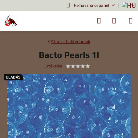
Felhasználói panel
Starter baktériumok
Bacto Pearls 1l
Értékelés
ELADÁS