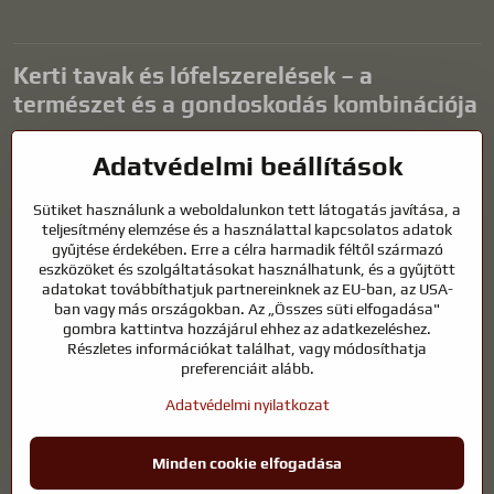
Kerti tavak és lófelszerelések – a
természet és a gondoskodás kombinációja
A kerti tavak gyönyörű kiegészítői bármilyen külső térnek, és
Adatvédelmi beállítások
harmonikus környezetet teremtenek a kikapcsolódáshoz és a vízi
állatok életéhez. A megfelelő technológia, a szűrés és a rendszeres
Sütiket használunk a weboldalunkon tett látogatás javítása, a
karbantartás kulcsfontosságú a tiszta vízhez és az egészséges
teljesítmény elemzése és a használattal kapcsolatos adatok
tóhoz egész évben. Ugyanilyen fontos az életünk részét képező
gyűjtése érdekében. Erre a célra harmadik féltől származó
állatok gondozása is.
eszközöket és szolgáltatásokat használhatunk, és a gyűjtött
adatokat továbbíthatjuk partnereinknek az EU-ban, az USA-
A lovaknak kiváló minőségű lovaglófelszerelésre, megfelelő
ban vagy más országokban. Az „Összes süti elfogadása"
táplálkozásra és felelősségteljes gondoskodásra van szükségük
gombra kattintva hozzájárul ehhez az adatkezeléshez.
ahhoz, hogy egészségesek, erősek és elégedettek legyenek. Legyen
Részletes információkat találhat, vagy módosíthatja
szó lovasok, tenyésztők vagy természetkedvelők felszereléséről, a cél
preferenciáit alább.
egy olyan környezet megteremtése, amely támogatja mind az
Adatvédelmi nyilatkozat
állatok, mind az emberek természetes egyensúlyát, biztonságát és
jólétét.
Minden cookie elfogadása
©
2026
Szerzői jog
Adatvédelmi beállítások
Adatvédelmi nyilatkozat