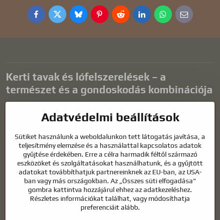
Facebook
Twitter
Bluesky
Pinterest
Reddit
LinkedIn
WhatsApp
E-
mail
Kerti tavak és lófelszerelések – a
természet és a gondoskodás kombinációja
A kerti tavak gyönyörű kiegészítői bármilyen külső térnek, és
Adatvédelmi beállítások
harmonikus környezetet teremtenek a kikapcsolódáshoz és a vízi
állatok életéhez. A megfelelő technológia, a szűrés és a rendszeres
Sütiket használunk a weboldalunkon tett látogatás javítása, a
karbantartás kulcsfontosságú a tiszta vízhez és az egészséges
teljesítmény elemzése és a használattal kapcsolatos adatok
tóhoz egész évben. Ugyanilyen fontos az életünk részét képező
gyűjtése érdekében. Erre a célra harmadik féltől származó
állatok gondozása is.
eszközöket és szolgáltatásokat használhatunk, és a gyűjtött
adatokat továbbíthatjuk partnereinknek az EU-ban, az USA-
A lovaknak kiváló minőségű lovaglófelszerelésre, megfelelő
ban vagy más országokban. Az „Összes süti elfogadása"
táplálkozásra és felelősségteljes gondoskodásra van szükségük
gombra kattintva hozzájárul ehhez az adatkezeléshez.
ahhoz, hogy egészségesek, erősek és elégedettek legyenek. Legyen
Részletes információkat találhat, vagy módosíthatja
szó lovasok, tenyésztők vagy természetkedvelők felszereléséről, a cél
preferenciáit alább.
egy olyan környezet megteremtése, amely támogatja mind az