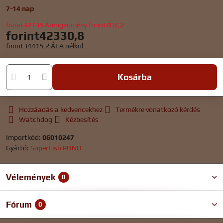
7-14 nap
forint42735
Árengedmény
forint404,2
forint42330,8
forint34415,2
ÁFA nélkül
Kosárba
Hozzáadás a kedvencekhez
Termékre vonatkozó kérdés
Watchdog
Kézbesítés
Importkód:
06010247
Gyártó:
SuperFish POND
Vélemények
0
Fórum
0