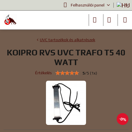
Felhasználói panel
UVC tartozékok és alkatrészek
KOIPRO RVS UVC TRAFO T5 40
WATT
Értékelés
5
/
5
(
1
x)
0%