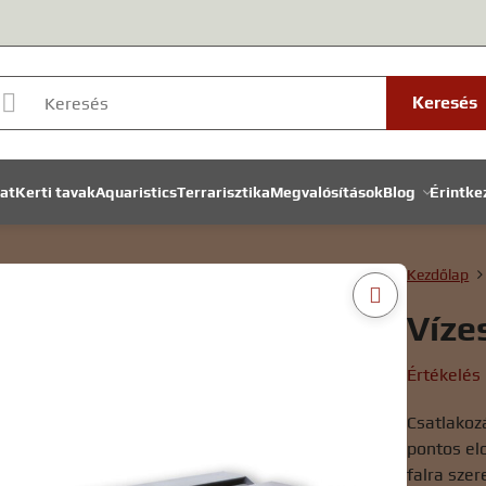
Keresés
lat
Kerti tavak
Aquaristics
Terrarisztika
Megvalósítások
Blog
Érintke
Kezdőlap
Víze
Értékelés
Csatlakozá
pontos elo
falra szer