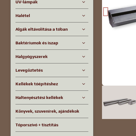
UV-lámpák
Halétel
Algák eltávolítása a tóban
Baktériumok és iszap
Halgyógyszerek
Levegőztetés
Kellékek tóépítéshez
Haltenyésztési kellékek
Könyvek, szuvenírek, ajándékok
Tóporszívó + tisztítás