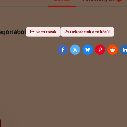
egóriából
Kerti tavak
Dekorációk a tó körül
Facebook
Twitter
Bluesky
Pinterest
Reddit
L