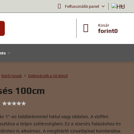
Felhasználói panel
Kosár
forint0
zés
Kerti tavak
Dekorációk a tó körül
sés 100cm
s 1"-os toldóelemmel hátul vagy oldalon. A vízfilm
sztása a teljes szélességben. Ez a vízesés falazáshoz és
eléshez is alkalmas. A megfelelő szivattyúval kombinálva