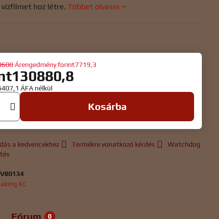
vízfilmet hoz létre.
Többet olvasni
8600
Árengedmény
forint7719,3
int130880,8
06407,1
ÁFA nélkül
Kosárba
dás a kedvencekhez
Termékre vonatkozó kérdés
Watchdog
ítés
:
V80134
aking KC
Fórum
0