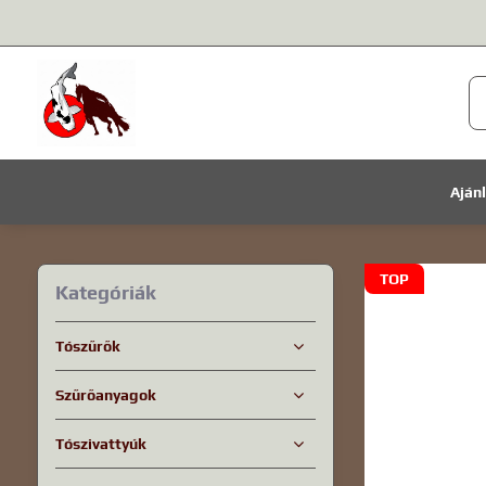
Aján
TOP
Kategóriák
Tószűrők
Szűrőanyagok
Tószivattyúk