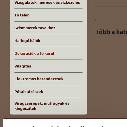
Vizsgálatok, mérések és vízkezelés
Tó télen
,
Szkimmerek tavakhoz
Több a kat
Halfogó hálók
Dekorációk a tó körül
Világítás
Elektromos berendezések
Pótalkatrészek
Virágcserepek, műtrágyák és
kiegészítők