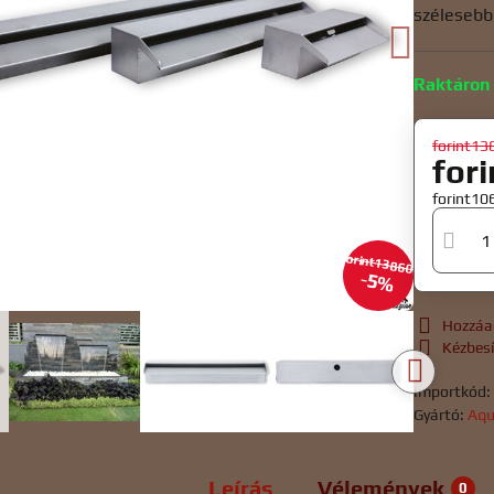
szélesebb 
Raktáron
forint13
for
forint1
forint138600
5%
Hozzáa
Kézbes
Importkód
Gyártó:
Aqu
Leírás
Vélemények
0