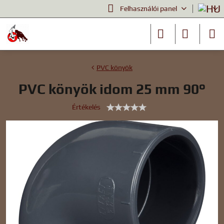
Felhasználói panel
PVC könyök
PVC könyök idom 25 mm 90°
Értékelés