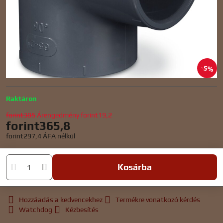
5%
Raktáron
forint385
Árengedmény
forint19,2
forint365,8
forint297,4
ÁFA nélkül
Kosárba
Hozzáadás a kedvencekhez
Termékre vonatkozó kérdés
Watchdog
Kézbesítés