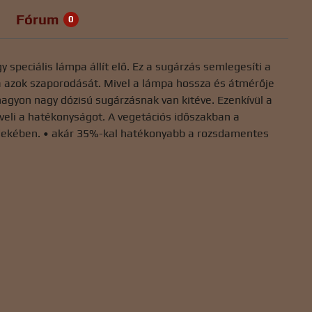
Fórum
0
speciális lámpa állít elő. Ez a sugárzás semlegesíti a
a azok szaporodását. Mivel a lámpa hossza és átmérője
agyon nagy dózisú sugárzásnak van kitéve. Ezenkívül a
veli a hatékonyságot. A vegetációs időszakban a
rdekében. • akár 35%-kal hatékonyabb a rozsdamentes