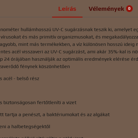
Leírás
Vélemények
0
anométer hullámhosszú UV-C sugárzásnak teszik ki, amelyet egy 
 vírusokat és más primitív organizmusokat, és megakadályozz
agyobb, mint más termékekben, a víz különösen hosszú ideig n
tes acél visszaveri az UV-C sugárzást, ami akár 35%-kal is nö
ap 24 órájában használják az optimális eredmények elérése é
sszaverődő fénynek köszönhetően
 acél - belső rész
 biztonságosan fertőtleníti a vizet
att tartja a penészt, a baktériumokat és az algákat
eni a halbetegségektől