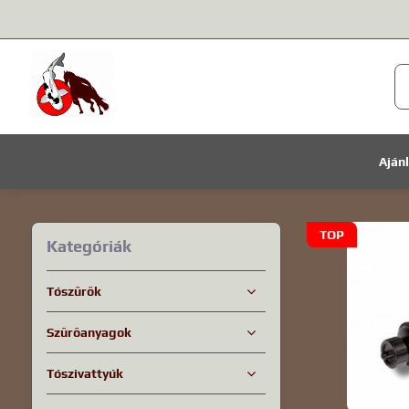
Aján
TOP
Kategóriák
Tószűrők
Szűrőanyagok
Tószivattyúk