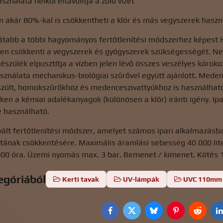
ználata nélkül eltávolítja a zöld vizet
 akár 80%-kal is csökkentheti a klór és más vegyszerek haszn
tabb a többi hagyományos fertőtlenítési módszerhez képest Ha
ben csökkenti a vegyszerek és gyógyszerek szükségességét. Ne
készülék elpusztítja a vízben jelen lévő összes veszélyes kóro
asználata mechanikus-biológiai szűrővel együtt ajánlott. Med
szült, homokszűrőkhöz és medenceszivattyúkhoz is használhat
ken a kémiai adalékanyagok (különösen a klór) iránti igény. Ipa
e használható.
ált fertőtlenítési módszer, amelyet számos ipari alkalmazásb
atának csökkentésére. Maximális áramlási sebesség 40 000 lit
000 óra. Üzemi nyomás max. 3 bar. Bemenet / kimenet. Kötés 
egóriából
Kerti tavak
UV-lámpák
UVC 110mm
Facebook
Twitter
Bluesky
Pinterest
Reddit
L