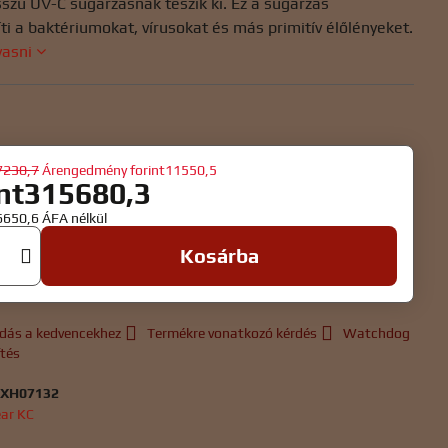
szú UV-C sugárzásnak teszik ki. Ez a sugárzás
i a baktériumokat, vírusokat és más primitív élőlényeket.
vasni
7230,7
Árengedmény
forint11550,5
int315680,3
56650,6
ÁFA nélkül
Kosárba
dás a kedvencekhez
Termékre vonatkozó kérdés
Watchdog
ítés
:
XH07132
ear KC