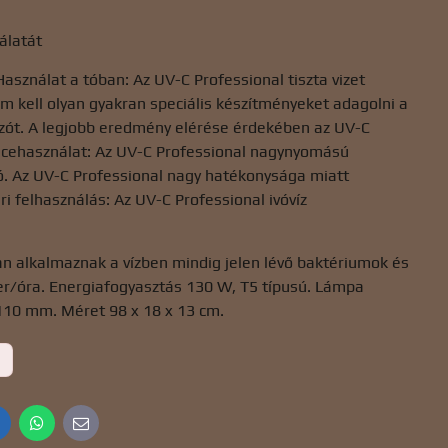
álatát
sználat a tóban: Az UV-C Professional tiszta vizet
m kell olyan gyakran speciális készítményeket adagolni a
kozót. A legjobb eredmény elérése érdekében az UV-C
encehasználat: Az UV-C Professional nagynyomású
ó. Az UV-C Professional nagy hatékonysága miatt
ri felhasználás: Az UV-C Professional ivóvíz
an alkalmaznak a vízben mindig jelen lévő baktériumok és
er/óra. Energiafogyasztás 130 W, T5 típusú. Lámpa
110 mm. Méret 98 x 18 x 13 cm.
inkedIn
WhatsApp
E-
mail