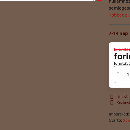
hullámhos
semlegesít
Többet ol
7-14 nap
forint32
for
forint2
Hozzáa
Kézbes
Importkód
Gyártó:
Xcl