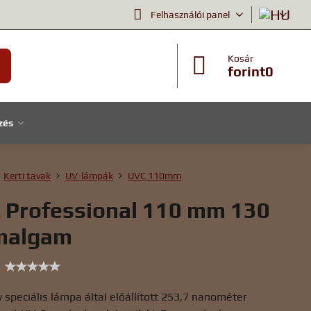
Felhasználói panel
Kosár
forint0
zés
Kerti tavak
UV-lámpák
UVC 110mm
 Professional 110 mm 130
malgam
y speciális lámpa által előállított 253,7 nanométer