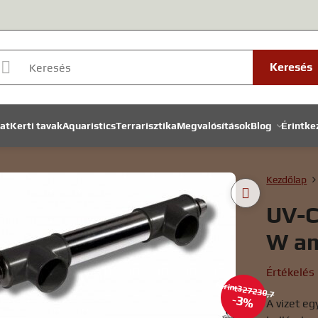
Keresés
lat
Kerti tavak
Aquaristics
Terrarisztika
Megvalósítások
Blog
Érintke
Kezdőlap
UV-C
W a
Értékelés
forint327230,7
3%
A vizet eg