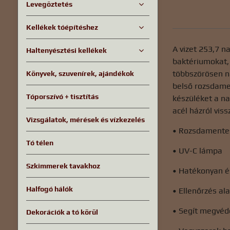
Levegőztetés
Kellékek tóépítéshez
A vizet 253,7 n
Haltenyésztési kellékek
baktériumokat,
többszörösen n
Könyvek, szuvenírek, ajándékok
belső rozsdamen
Tóporszívó + tisztítás
készüléket a n
acél házról vi
Vizsgálatok, mérések és vízkezelés
• Rozsdamentes
Tó télen
• UV-C lámpa
Szkimmerek tavakhoz
• Hatékonyan és
Halfogó hálók
• Ellenőrzés al
• Segít megvéd
Dekorációk a tó körül