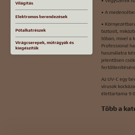
• Vegyszerek has
Világítás
• A medencében
Elektromos berendezések
• Környezetbará
Pótalkatrészek
biztosít, miköz
tóban, mivel a 
Virágcserepek, műtrágyák és
Professional h
kiegészítők
használatra ké
jelentősen csök
fertőtlenítésér
Az UV-C egy bev
vírusok kockáz
élettartama 9 
Több a kat