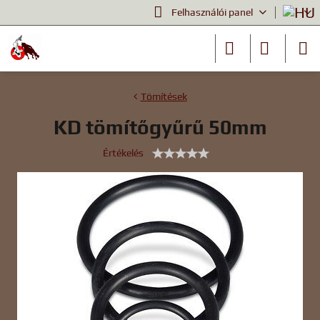
Felhasználói panel
Tömítések
KD tömítőgyűrű 50mm
Értékelés