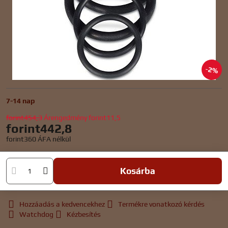
2%
7-14 nap
forint454,3
Árengedmény
forint11,5
forint442,8
forint360
ÁFA nélkül
Kosárba
Hozzáadás a kedvencekhez
Termékre vonatkozó kérdés
Watchdog
Kézbesítés