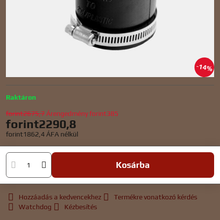
14%
Raktáron
forint2675,7
Árengedmény
forint385
forint2290,8
forint1862,4
ÁFA nélkül
Kosárba
Hozzáadás a kedvencekhez
Termékre vonatkozó kérdés
Watchdog
Kézbesítés