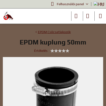
Felhasználói panel
EPDM Csőcsatlakozók
EPDM kuplung 50mm
Értékelés