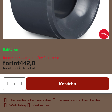
11%
Raktáron
forint500,5
Árengedmény
forint57,8
forint442,8
forint360
ÁFA nélkül
Kosárba
Hozzáadás a kedvencekhez
Termékre vonatkozó kérdés
Watchdog
Kézbesítés