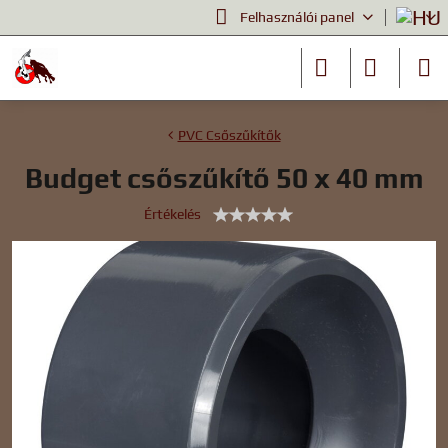
Felhasználói panel
PVC Csőszűkítők
Budget csőszűkítő 50 x 40 mm
Értékelés