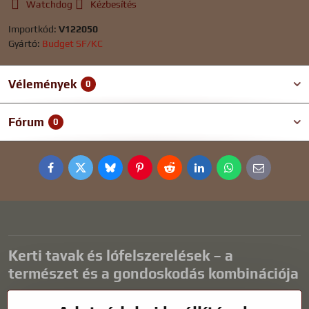
Watchdog
Kézbesítés
Importkód:
V122050
Gyártó:
Budget SF/KC
Vélemények
0
Fórum
0
Facebook
Twitter
Bluesky
Pinterest
Reddit
LinkedIn
WhatsApp
E-
mail
Kerti tavak és lófelszerelések – a
természet és a gondoskodás kombinációja
A kerti tavak gyönyörű kiegészítői bármilyen külső térnek, és