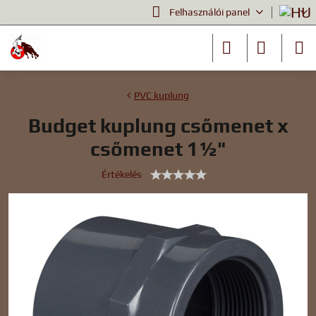
Felhasználói panel
PVC kuplung
Budget kuplung csőmenet x
csőmenet 1½"
Értékelés