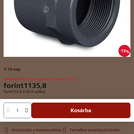
15%
7-14 nap
forint1347,5
Árengedmény
forint211,8
forint1135,8
forint923,4
ÁFA nélkül
Kosárba
Hozzáadás a kedvencekhez
Termékre vonatkozó kérdés