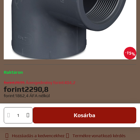
15%
Raktáron
forint2695
Árengedmény
forint404,2
forint2290,8
forint1862,4
ÁFA nélkül
Kosárba
Hozzáadás a kedvencekhez
Termékre vonatkozó kérdés