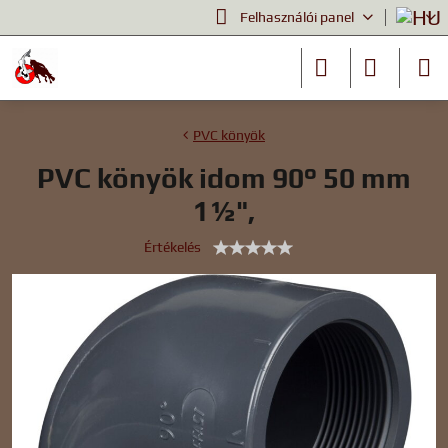
Felhasználói panel
PVC könyök
PVC könyök idom 90° 50 mm
1½",
Értékelés