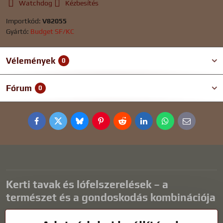
Watchdog
Kézbesítés
Importkód:
V82055
Gyártó:
Budget SF/KC
Vélemények
0
Fórum
0
Facebook
Twitter
Bluesky
Pinterest
Reddit
LinkedIn
WhatsApp
E-
mail
Kerti tavak és lófelszerelések – a
természet és a gondoskodás kombinációja
A kerti tavak gyönyörű kiegészítői bármilyen külső térnek, és