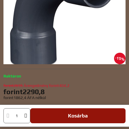
15%
Raktáron
forint2695
Árengedmény
forint404,2
forint2290,8
forint1862,4
ÁFA nélkül
Kosárba