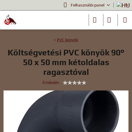
Felhasználói panel
PVC könyök
Költségvetési PVC könyök 90°
50 x 50 mm kétoldalas
ragasztóval
Értékelés