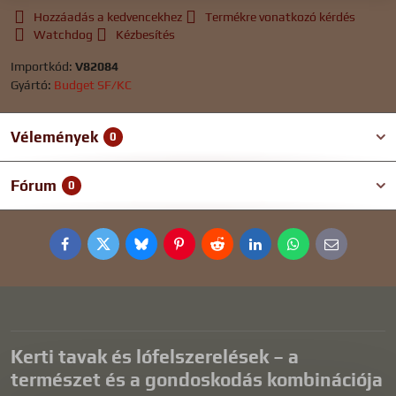
Hozzáadás a kedvencekhez
Termékre vonatkozó kérdés
Watchdog
Kézbesítés
Importkód:
V82084
Gyártó:
Budget SF/KC
Vélemények
0
Fórum
0
Facebook
Twitter
Bluesky
Pinterest
Reddit
LinkedIn
WhatsApp
E-
mail
Kerti tavak és lófelszerelések – a
természet és a gondoskodás kombinációja