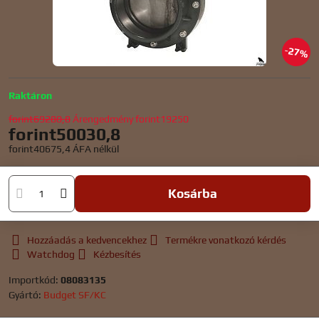
27%
Raktáron
forint69280,8
Árengedmény
forint19250
forint50030,8
forint40675,4
ÁFA nélkül
Kosárba
Hozzáadás a kedvencekhez
Termékre vonatkozó kérdés
Watchdog
Kézbesítés
Importkód:
08083135
Gyártó:
Budget SF/KC