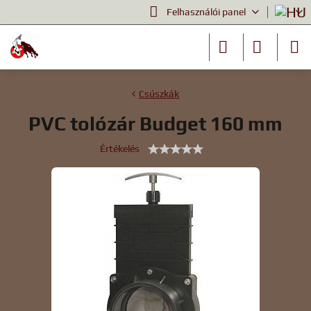
Felhasználói panel
Csúszkák
PVC tolózár Budget 160 mm
Értékelés