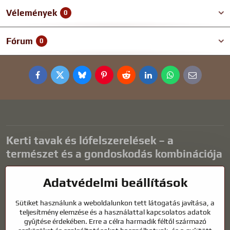
Vélemények
0
Fórum
0
Facebook
Twitter
Bluesky
Pinterest
Reddit
LinkedIn
WhatsApp
E-
mail
Kerti tavak és lófelszerelések – a
természet és a gondoskodás kombinációja
A kerti tavak gyönyörű kiegészítői bármilyen külső térnek, és
Adatvédelmi beállítások
harmonikus környezetet teremtenek a kikapcsolódáshoz és a vízi
állatok életéhez. A megfelelő technológia, a szűrés és a rendszeres
Sütiket használunk a weboldalunkon tett látogatás javítása, a
karbantartás kulcsfontosságú a tiszta vízhez és az egészséges
teljesítmény elemzése és a használattal kapcsolatos adatok
tóhoz egész évben. Ugyanilyen fontos az életünk részét képező
gyűjtése érdekében. Erre a célra harmadik féltől származó
állatok gondozása is.