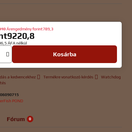
010
Árengedmény
forint789,3
int9220,8
96,5
ÁFA nélkül
Kosárba
dás a kedvencekhez
Termékre vonatkozó kérdés
Watchdog
ítés
:
06090715
erFish POND
Fórum
0