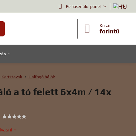
Felhasználói panel
Kosár
forint0
zés
Kerti tavak
Halfogó hálók
áló a tó felett 6x4m / 14x
lvasni