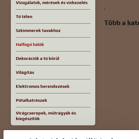
Vizsgálatok, mérések és vízkezelés
,
Tó télen
Több a kat
Szkimmerek tavakhoz
Halfogó hálók
Dekorációk a tó körül
Világítás
Elektromos berendezések
Pótalkatrészek
Virágcserepek, műtrágyák és
kiegészítők