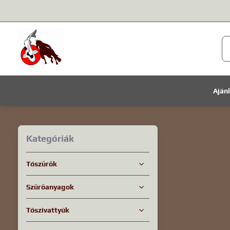
Aján
Kategóriák
Tószűrők
Szűrőanyagok
Tószivattyúk