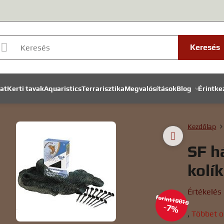
Keresés
lat
Kerti tavak
Aquaristics
Terrarisztika
Megvalósítások
Blog
Érintke
Kezdőlap
SF h
kolík
Értékelés
forint10010
7%
,
Többet o