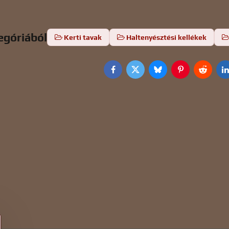
egóriából
Kerti tavak
Haltenyésztési kellékek
Facebook
Twitter
Bluesky
Pinterest
Reddit
L