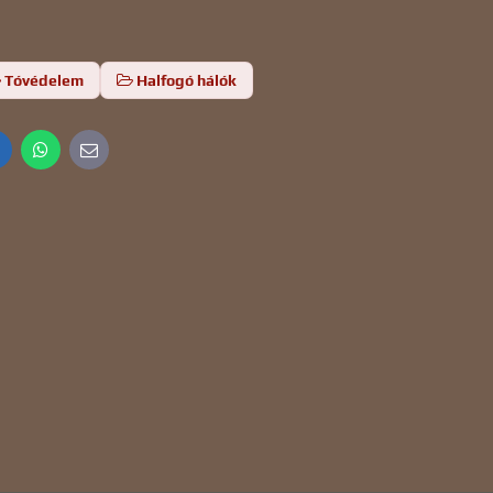
Tóvédelem
Halfogó hálók
inkedIn
WhatsApp
E-
mail