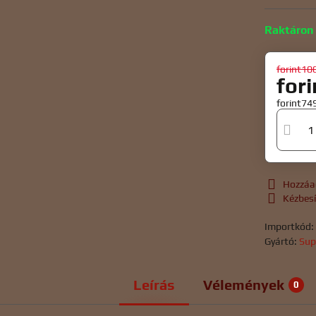
Raktáron
forint10
for
forint74
Hozzáa
Kézbes
Importkód
Gyártó:
Sup
Leírás
Vélemények
0