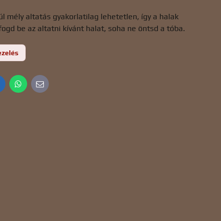
 mély altatás gyakorlatilag lehetetlen, így a halak
fogd be az altatni kívánt halat, soha ne öntsd a tóba.
ezelés
inkedIn
WhatsApp
E-
mail