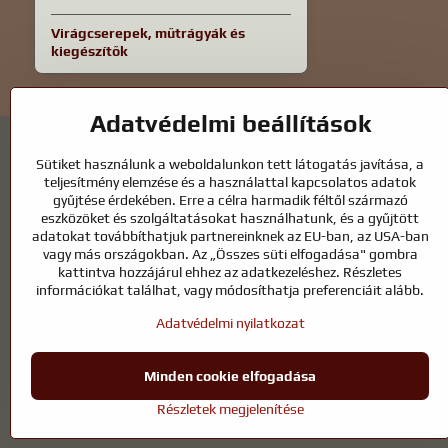
Virágcserepek, műtrágyák és
kiegészítők
Adatvédelmi beállítások
Sütiket használunk a weboldalunkon tett látogatás javítása, a
teljesítmény elemzése és a használattal kapcsolatos adatok
gyűjtése érdekében. Erre a célra harmadik féltől származó
eszközöket és szolgáltatásokat használhatunk, és a gyűjtött
Kerti tavak és lófelszerelések – a termé
adatokat továbbíthatjuk partnereinknek az EU-ban, az USA-ban
vagy más országokban. Az „Összes süti elfogadása" gombra
A kerti tavak gyönyörű kiegészítői bármilyen külső térnek, és harm
kattintva hozzájárul ehhez az adatkezeléshez. Részletes
kulcsfontosságú a tiszta vízhez és az egészséges tóhoz egész évben
információkat találhat, vagy módosíthatja preferenciáit alább.
A lovaknak kiváló minőségű lovaglófelszerelésre, megfelelő táplál
Adatvédelmi nyilatkozat
tenyésztők vagy természetkedvelők felszereléséről, a cél egy olya
Minden cookie elfogadása
Részletek megjelenítése