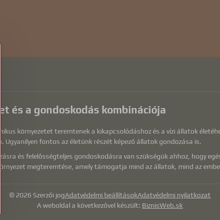
szet és a gondoskodás kombinációja
onikus környezetet teremtenek a kikapcsolódáshoz és a vízi állatok életéh
. Ugyanilyen fontos az életünk részét képező állatok gondozása is.
kozásra és felelősségteljes gondoskodásra van szükségük ahhoz, hogy egé
n környezet megteremtése, amely támogatja mind az állatok, mind az embe
©
2026
Szerzői jog
Adatvédelmi beállítások
Adatvédelmi nyilatkozat
A weboldal a következővel készült:
BiznisWeb.sk