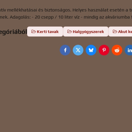
ív mellékhatásai és biztonságos. Helyes használat esetén a túl
nek. Adagolás: - 20 csepp / 10 liter víz - mindig az akváriumba 
egóriából
Kerti tavak
Halgyógyszerek
Akut k
Facebook
Twitter
Bluesky
Pinterest
Reddit
L