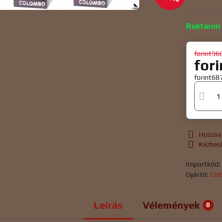
Raktáron
forint96
for
forint68
Hozzáa
Kézbes
Importkód
Gyártó:
Col
Leírás
Vélemények
0