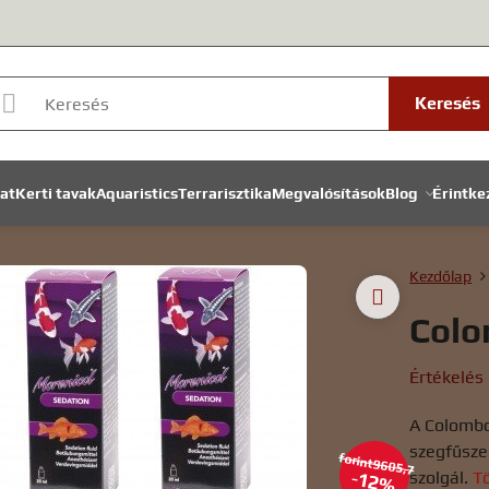
Keresés
lat
Kerti tavak
Aquaristics
Terrarisztika
Megvalósítások
Blog
Érintke
Kezdőlap
Colo
Értékelés
A Colombo
szegfűsze
forint9605,7
szolgál.
T
12%