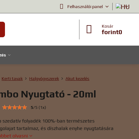
Felhasználói panel
Kosár
forint0
zés
Kerti tavak
Halgyógyszerek
Akut kezelés
mbo Nyugtató - 20ml
5
/
5
(
1
x)
 szedatív folyadék 100%-ban természetes
golajat tartalmaz, és díszhalak enyhe nyugtatására
öbbet olvasni