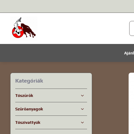
Aján
Kategóriák
Tószűrők
Szűrőanyagok
Tószivattyúk