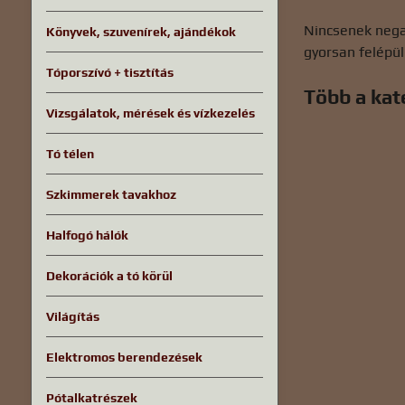
Nincsenek negat
Könyvek, szuvenírek, ajándékok
gyorsan felépül
Tóporszívó + tisztítás
Több a kat
Vizsgálatok, mérések és vízkezelés
Tó télen
Szkimmerek tavakhoz
Halfogó hálók
Dekorációk a tó körül
Világítás
Elektromos berendezések
Pótalkatrészek