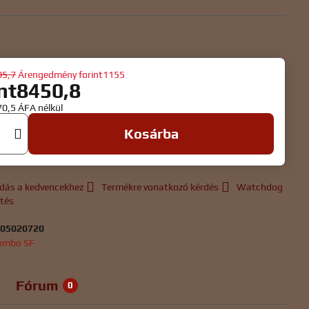
05,7
Árengedmény
forint1155
int8450,8
70,5
ÁFA nélkül
Kosárba
dás a kedvencekhez
Termékre vonatkozó kérdés
Watchdog
ítés
:
05020720
ombo SF
Fórum
0