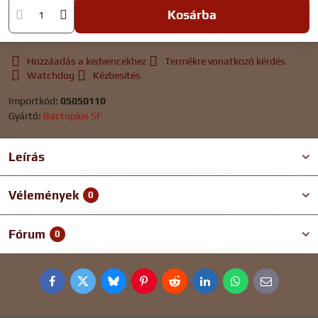
Kosárba
Hozzáadás a kedvencekhez
Termékre vonatkozó kérdés
Watchdog
Kézbesítés
Importkód:
05050110
Gyártó:
Bactoplus SF
Leírás
Vélemények
0
Fórum
0
Facebook
Twitter
Bluesky
Pinterest
Reddit
LinkedIn
WhatsApp
E-
mail