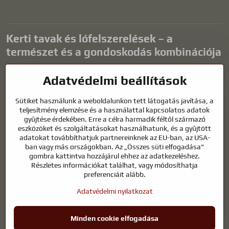
Kerti tavak és lófelszerelések – a
természet és a gondoskodás kombinációja
A kerti tavak gyönyörű kiegészítői bármilyen külső térnek, és
Adatvédelmi beállítások
harmonikus környezetet teremtenek a kikapcsolódáshoz és a vízi
állatok életéhez. A megfelelő technológia, a szűrés és a rendszeres
Sütiket használunk a weboldalunkon tett látogatás javítása, a
karbantartás kulcsfontosságú a tiszta vízhez és az egészséges
teljesítmény elemzése és a használattal kapcsolatos adatok
tóhoz egész évben. Ugyanilyen fontos az életünk részét képező
gyűjtése érdekében. Erre a célra harmadik féltől származó
állatok gondozása is.
eszközöket és szolgáltatásokat használhatunk, és a gyűjtött
adatokat továbbíthatjuk partnereinknek az EU-ban, az USA-
A lovaknak kiváló minőségű lovaglófelszerelésre, megfelelő
ban vagy más országokban. Az „Összes süti elfogadása"
táplálkozásra és felelősségteljes gondoskodásra van szükségük
gombra kattintva hozzájárul ehhez az adatkezeléshez.
ahhoz, hogy egészségesek, erősek és elégedettek legyenek. Legyen
Részletes információkat találhat, vagy módosíthatja
szó lovasok, tenyésztők vagy természetkedvelők felszereléséről, a cél
preferenciáit alább.
egy olyan környezet megteremtése, amely támogatja mind az
Adatvédelmi nyilatkozat
állatok, mind az emberek természetes egyensúlyát, biztonságát és
jólétét.
Minden cookie elfogadása
©
2026
Szerzői jog
Adatvédelmi beállítások
Adatvédelmi nyilatkozat