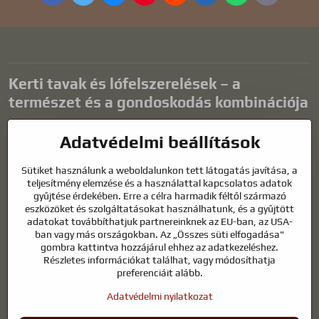
mail
Kerti tavak és lófelszerelések – a
természet és a gondoskodás kombinációja
A kerti tavak gyönyörű kiegészítői bármilyen külső térnek, és
Adatvédelmi beállítások
harmonikus környezetet teremtenek a kikapcsolódáshoz és a vízi
állatok életéhez. A megfelelő technológia, a szűrés és a rendszeres
Sütiket használunk a weboldalunkon tett látogatás javítása, a
karbantartás kulcsfontosságú a tiszta vízhez és az egészséges
teljesítmény elemzése és a használattal kapcsolatos adatok
tóhoz egész évben. Ugyanilyen fontos az életünk részét képező
gyűjtése érdekében. Erre a célra harmadik féltől származó
állatok gondozása is.
eszközöket és szolgáltatásokat használhatunk, és a gyűjtött
adatokat továbbíthatjuk partnereinknek az EU-ban, az USA-
A lovaknak kiváló minőségű lovaglófelszerelésre, megfelelő
ban vagy más országokban. Az „Összes süti elfogadása"
táplálkozásra és felelősségteljes gondoskodásra van szükségük
gombra kattintva hozzájárul ehhez az adatkezeléshez.
ahhoz, hogy egészségesek, erősek és elégedettek legyenek. Legyen
Részletes információkat találhat, vagy módosíthatja
szó lovasok, tenyésztők vagy természetkedvelők felszereléséről, a cél
preferenciáit alább.
egy olyan környezet megteremtése, amely támogatja mind az
Adatvédelmi nyilatkozat
állatok, mind az emberek természetes egyensúlyát, biztonságát és
jólétét.