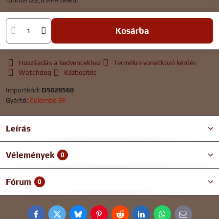
forint8122,6
ÁFA nélkül
Kosárba
Hozzáadás a kedvencekhez
Termékre vonatkozó kérdés
Watchdog
Kézbesítés
Importkód:
D5020560
Gyártó:
Colombo SF
Leírás
Vélemények
0
Fórum
0
Facebook
Twitter
Bluesky
Pinterest
Reddit
LinkedIn
WhatsApp
E-