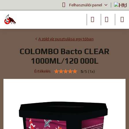
Felhasználói panel
A zöld víz pusztulása egy tóban
COLOMBO Bacto CLEAR
1000ML/120 000L
Értékelés
5
/
5
(
1
x)