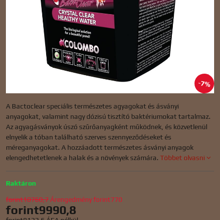
7%
A Bactoclear speciális természetes agyagokat és ásványi
anyagokat, valamint nagy dózisú tisztító baktériumokat tartalmaz.
Az agyagásványok úszó szűrőanyagként működnek, és közvetlenül
elnyelik a tóban található szerves szennyeződéseket és
méreganyagokat. A hozzáadott természetes ásványi anyagok
elengedhetetlenek a halak és a növények számára.
Többet olvasni
Raktáron
forint10760,7
Árengedmény
forint770
forint9990,8