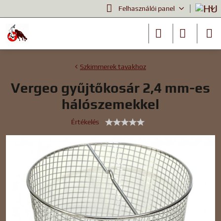
Felhasználói panel
Szkimmerek tavakhoz
Vergeo gyűjtőkosár 2,4 mm-es
hálószemekkel
Értékelés