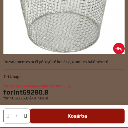
9%
Rozsdamentes acél pótgyűjtő kosár 2,4 mm-es hálóméretű
7-14 nap
forint76615
Árengedmény
forint7334,3
forint69280,8
forint56325,8
ÁFA nélkül
Kosárba