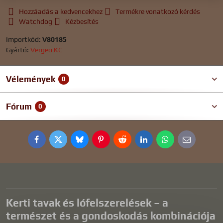
Hozzáadás a kedvencekhez
Termékre vonatkozó kérdés
Watchdog
Kézbesítés
Importkód:
V80185
Gyártó:
Vergeo KC
Vélemények
0
Fórum
0
Facebook
Twitter
Bluesky
Pinterest
Reddit
LinkedIn
WhatsApp
E-
mail
Kerti tavak és lófelszerelések – a
természet és a gondoskodás kombinációja