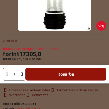
2%
7-14 nap
forint17710
Árengedmény
forint404,3
forint17305,8
forint14069,7
ÁFA nélkül
Kosárba
Hozzáadás a kedvencekhez
Termékre vonatkozó kérdés
Watchdog
Kézbesítés
Importkód:
06020051
Gyártó:
SuperFish POND