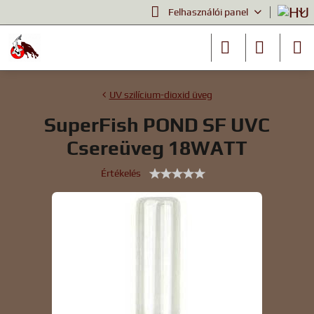
Felhasználói panel
UV szilícium-dioxid üveg
SuperFish POND SF UVC
Csereüveg 18WATT
Értékelés