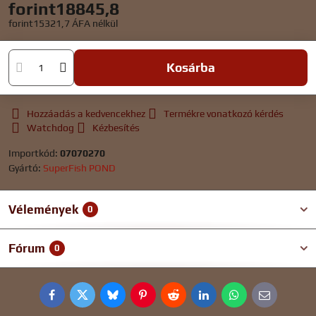
forint18845,8
forint15321,7
ÁFA nélkül
Kosárba
Hozzáadás a kedvencekhez
Termékre vonatkozó kérdés
Watchdog
Kézbesítés
Importkód:
07070270
Gyártó:
SuperFish POND
Vélemények
0
Fórum
0
Facebook
Twitter
Bluesky
Pinterest
Reddit
LinkedIn
WhatsApp
E-
mail