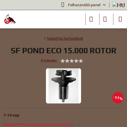
Felhasználói panel
Szivattyú tartozékok
SF POND ECO 15.000 ROTOR
Értékelés
11%
7-14 nap
forint21175
Árengedmény
forint2329,3