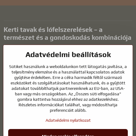
Kerti tavak és lófelszerelések – a
természet és a gondoskodás kombinációja
A kerti tavak gyönyörű kiegészítői bármilyen külső térnek, és
Adatvédelmi beállítások
harmonikus környezetet teremtenek a kikapcsolódáshoz és a vízi
állatok életéhez. A megfelelő technológia, a szűrés és a rendszeres
Sütiket használunk a weboldalunkon tett látogatás javítása, a
karbantartás kulcsfontosságú a tiszta vízhez és az egészséges
teljesítmény elemzése és a használattal kapcsolatos adatok
tóhoz egész évben. Ugyanilyen fontos az életünk részét képező
gyűjtése érdekében. Erre a célra harmadik féltől származó
állatok gondozása is.
eszközöket és szolgáltatásokat használhatunk, és a gyűjtött
adatokat továbbíthatjuk partnereinknek az EU-ban, az USA-
A lovaknak kiváló minőségű lovaglófelszerelésre, megfelelő
ban vagy más országokban. Az „Összes süti elfogadása"
táplálkozásra és felelősségteljes gondoskodásra van szükségük
gombra kattintva hozzájárul ehhez az adatkezeléshez.
ahhoz, hogy egészségesek, erősek és elégedettek legyenek. Legyen
Részletes információkat találhat, vagy módosíthatja
szó lovasok, tenyésztők vagy természetkedvelők felszereléséről, a cél
preferenciáit alább.
egy olyan környezet megteremtése, amely támogatja mind az
Adatvédelmi nyilatkozat
állatok, mind az emberek természetes egyensúlyát, biztonságát és
jólétét.