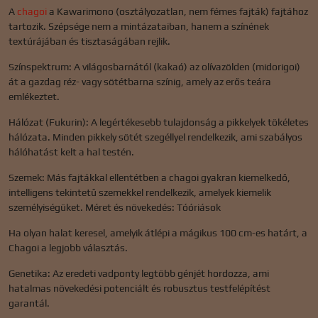
A
chagoi
a Kawarimono (osztályozatlan, nem fémes fajták) fajtához
tartozik. Szépsége nem a mintázataiban, hanem a színének
textúrájában és tisztaságában rejlik.
Színspektrum: A világosbarnától (kakaó) az olívazölden (midorigoi)
át a gazdag réz- vagy sötétbarna színig, amely az erős teára
emlékeztet.
Hálózat (Fukurin): A legértékesebb tulajdonság a pikkelyek tökéletes
hálózata. Minden pikkely sötét szegéllyel rendelkezik, ami szabályos
hálóhatást kelt a hal testén.
Szemek: Más fajtákkal ellentétben a chagoi gyakran kiemelkedő,
intelligens tekintetű szemekkel rendelkezik, amelyek kiemelik
személyiségüket. Méret és növekedés: Tóóriások
Ha olyan halat keresel, amelyik átlépi a mágikus 100 cm-es határt, a
Chagoi a legjobb választás.
Genetika: Az eredeti vadponty legtöbb génjét hordozza, ami
hatalmas növekedési potenciált és robusztus testfelépítést
garantál.