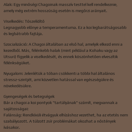
Alak: Egy minőségi Chagoinak masszív testtel kell rendelkeznie,
amely még extrém hosszúság esetén is megőrzi arányait.
Viselkedés: Tószelídítő
Legnagyobb előnye a temperamentuma. Ez a koi legbarátságosabb
és legbátrabb fajtája.
Szocializáció: A Chagoi általában az első hal, amelyik elkezd enni a
kezedből. Más, félénkebb halak (mint például a Kohaku vagy az
Utsuri) figyelik a viselkedését, és ennek köszönhetően elveszítik
félénkségüket.
Nyugalom: Jelenlétük a tóban csökkenti a többi hal általános
stressz-szintjét, ami közvetlen hatással van egészségükre és
növekedésükre.
Gyengeségek és betegségek
Bár a chagoi a koi pontyok "tartályának" számít, megvannak a
sajátosságai:
Falánság: Rendkívüli étvágyuk elhízáshoz vezethet, ha az etetés nem
szabályozott. A túlzott zsír problémákat okozhat a nőstények
ívásakor.