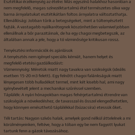
Esztétikai érzékenység az ételre: Más egyszínű halakhoz hasonlóan a
nem megfelelő, magas színezéktartalmú étel természetes olíva vagy
barna árnyalatukat esztétikátlan foltos árnyalatra változtathatja.
Ellenállóság: Jobban tűrik a betegségeket, mint a túltenyésztett
fajták. A vastagabb nyálkarétegnek köszönhetően valamivel jobban
ellenállnak a bőr parazitáinak, de ha egy chagoi megbetegszik, az
általában annak a jele, hogy a tó vízminősége kritikusan rossz.
Tenyésztési információk és ajánlások
A tenyésztés nem igényel speciális kémiát, hanem helyet és
megfelelő etetési gazdálkodást:
Vízmennyiség: Méretük miatt nagy tavakra van szükségük (ideális
esetben 15-20 m3 felett). Egy felnőtt chagoi falánkságuk miatt
lényegesen több hulladékot termel, mint két kisebb hal, ami nagy
igénybevételt jelent a mechanikai szűréssel szemben.
Táplálék: A nyári hónapokban magas fehérjetartalmú étrendre van
szükségük a növekedéshez, de tavasszal és ősszel elengedhetetlen,
hogy könnyen emészthető táplálékkal (búzacsíra) etessük őket.
Téli tartás: Nagyon szívós halak, amelyek gond nélkül áttelelnek a mi
körülményeinken, feltéve, hogy a tóban egy be nem fagyott lyukat
tartunk fenn a gázok távozásához.