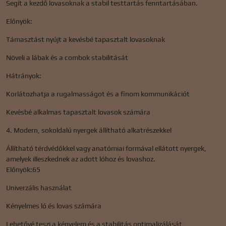
Segít a kezdő lovasoknak a stabil testtartás fenntartásában.
Előnyök:
Támasztást nyújt a kevésbé tapasztalt lovasoknak
Növeli a lábak és a combok stabilitását
Hátrányok:
Korlátozhatja a rugalmasságot és a finom kommunikációt
Kevésbé alkalmas tapasztalt lovasok számára
4. Modern, sokoldalú nyergek állítható alkatrészekkel
Állítható térdvédőkkel vagy anatómiai formával ellátott nyergek,
amelyek illeszkednek az adott lóhoz és lovashoz.
Előnyök:65
Univerzális használat
Kényelmes ló és lovas számára
Lehetővé teszi a kényelem és a stabilitás optimalizálását