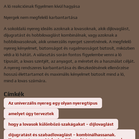
A ló reakcióinak figyelmen kívül hagyása
Nyergek nem megfelelő karbantartása
A sokoldalú nyereg ideális azoknak a lovasoknak, akik díjlovaglást,
díjugratást és hobbilovaglást kombinálnak, vagy azoknak a
hobbilovasoknak, akik univerzális nyerget szeretnének. A megfelelő
nyereg kényelmet, biztonságot és rugalmasságot biztosít, miközben
védi a ló hátát. A választás során fontos figyelembe venni a ló
típusát, a lovas szintjét, az anyagot, a méretet és a használat célját.
A nyereg rendszeres karbantartása és illeszkedésének ellenőrzése
hosszú élettartamot és maximális kényelmet biztosít mind a ló,
mind a lovas számára.
Címkék
Az univerzális nyereg egy olyan nyeregtípus
amelyet úgy terveztek
hogy a lovasok különböző szakágakat – díjlovaglást
díjugratást és szabadlovaglást – kombinálhassanak.