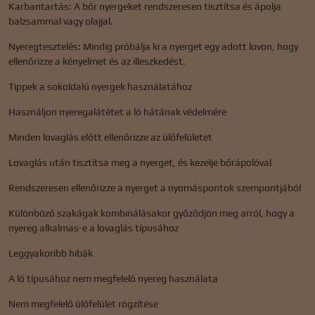
Karbantartás: A bőr nyergeket rendszeresen tisztítsa és ápolja
balzsammal vagy olajjal.
Nyeregtesztelés: Mindig próbálja ki a nyerget egy adott lovon, hogy
ellenőrizze a kényelmet és az illeszkedést.
Tippek a sokoldalú nyergek használatához
Használjon nyeregalátétet a ló hátának védelmére
Minden lovaglás előtt ellenőrizze az ülőfelületet
Lovaglás után tisztítsa meg a nyerget, és kezelje bőrápolóval
Rendszeresen ellenőrizze a nyerget a nyomáspontok szempontjából
Különböző szakágak kombinálásakor győződjön meg arról, hogy a
nyereg alkalmas-e a lovaglás típusához
Leggyakoribb hibák
A ló típusához nem megfelelő nyereg használata
Nem megfelelő ülőfelület rögzítése