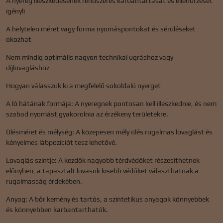
A nyereg illeszkedésének rendszeres karbantartását és ellenőrzését
igényli
A helytelen méret vagy forma nyomáspontokat és sérüléseket
okozhat
Nem mindig optimális nagyon technikai ugráshoz vagy
díjlovagláshoz
Hogyan válasszuk ki a megfelelő sokoldalú nyerget
A ló hátának formája: A nyeregnek pontosan kell illeszkednie, és nem
szabad nyomást gyakorolnia az érzékeny területekre.
Ülésméret és mélység: A közepesen mély ülés rugalmas lovaglást és
kényelmes lábpozíciót tesz lehetővé.
Lovaglás szintje: A kezdők nagyobb térdvédőket részesíthetnek
előnyben, a tapasztalt lovasok kisebb védőket választhatnak a
rugalmasság érdekében.
Anyag: A bőr kemény és tartós, a szintetikus anyagok könnyebbek
és könnyebben karbantarthatók.