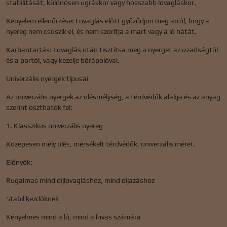
stabilitását, különösen ugráskor vagy hosszabb lovagláskor.
Kényelem ellenőrzése: Lovaglás előtt győződjön meg arról, hogy a
nyereg nem csúszik el, és nem szorítja a mart vagy a ló hátát.
Karbantartás: Lovaglás után tisztítsa meg a nyerget az izzadságtól
és a portól, vagy kezelje bőrápolóval.
Univerzális nyergek típusai
Az univerzális nyergek az ülésmélység, a térdvédők alakja és az anyag
szerint oszthatók fel:
1. Klasszikus univerzális nyereg
Közepesen mély ülés, mérsékelt térdvédők, univerzális méret.
Előnyök:
Rugalmas mind díjlovagláshoz, mind díjazáshoz
Stabil kezdőknek
Kényelmes mind a ló, mind a lovas számára