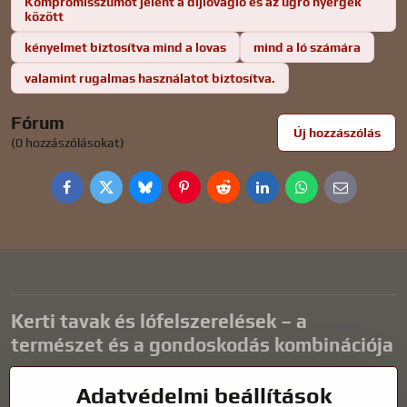
Kompromisszumot jelent a díjlovagló és az ugró nyergek
között
kényelmet biztosítva mind a lovas
mind a ló számára
valamint rugalmas használatot biztosítva.
Fórum
Új hozzászólás
(0 hozzászólásokat)
Facebook
Twitter
Bluesky
Pinterest
Reddit
LinkedIn
WhatsApp
E-
mail
Kerti tavak és lófelszerelések – a
természet és a gondoskodás kombinációja
A kerti tavak gyönyörű kiegészítői bármilyen külső térnek, és
Adatvédelmi beállítások
harmonikus környezetet teremtenek a kikapcsolódáshoz és a vízi