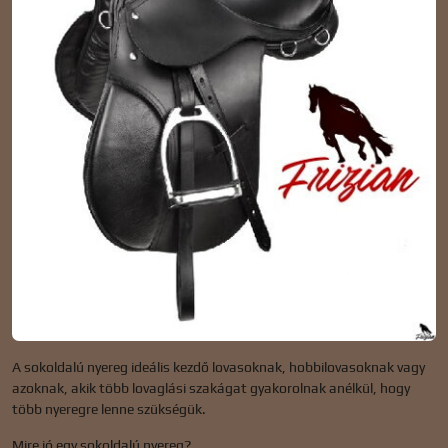
A sokoldalú nyereg ideális kezdő lovasoknak, hobbilovasoknak vagy
azoknak, akik több lovaglási szakágat gyakorolnak anélkül, hogy
több nyeregre lenne szükségük.
Mire jó egy sokoldalú nyereg?