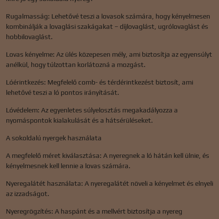
Rugalmasság: Lehetővé teszi a lovasok számára, hogy kényelmesen
kombinálják a lovaglási szakágakat – díjlovaglást, ugrólovaglást és
hobbilovaglást.
Lovas kényelme: Az ülés közepesen mély, ami biztosítja az egyensúlyt
anélkül, hogy túlzottan korlátozná a mozgást.
Lóérintkezés: Megfelelő comb- és térdérintkezést biztosít, ami
lehetővé teszi a ló pontos irányítását.
Lóvédelem: Az egyenletes súlyelosztás megakadályozza a
nyomáspontok kialakulását és a hátsérüléseket.
A sokoldalú nyergek használata
A megfelelő méret kiválasztása: A nyeregnek a ló hátán kell ülnie, és
kényelmesnek kell lennie a lovas számára.
Nyeregalátét használata: A nyeregalátét növeli a kényelmet és elnyeli
az izzadságot.
Nyeregrögzítés: A haspánt és a mellvért biztosítja a nyereg