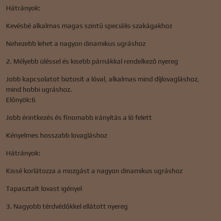
Hátrányok:
Kevésbé alkalmas magas szintű speciális szakágakhoz
Nehezebb lehet a nagyon dinamikus ugráshoz
2. Mélyebb üléssel és kisebb párnákkal rendelkező nyereg
Jobb kapcsolatot biztosít a lóval, alkalmas mind díjlovagláshoz,
mind hobbi ugráshoz.
Előnyök:6
Jobb érintkezés és finomabb irányítás a ló felett
Kényelmes hosszabb lovagláshoz
Hátrányok:
Kissé korlátozza a mozgást a nagyon dinamikus ugráshoz
Tapasztalt lovast igényel
3. Nagyobb térdvédőkkel ellátott nyereg