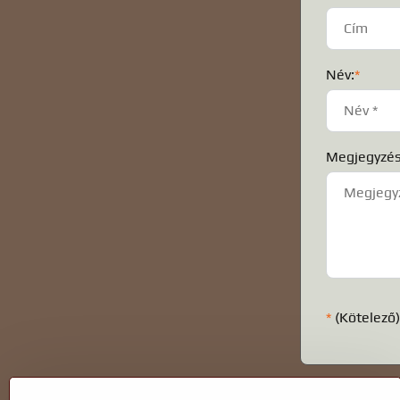
Név:
*
Megjegyzés
*
(Kötelező