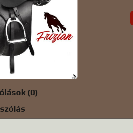
ólások (0)
ászólás