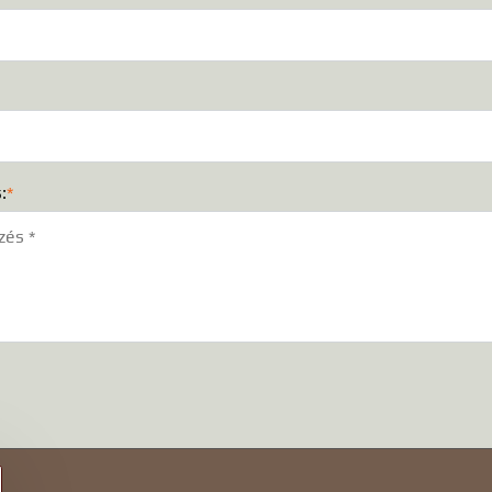
:
*
)