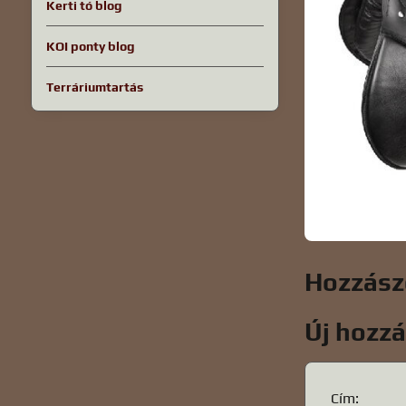
Kerti tó blog
KOI ponty blog
Terráriumtartás
Hozzász
Új hozz
Cím: