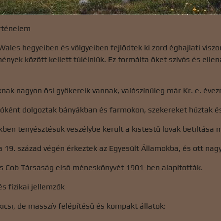
örténelem
Wales hegyeiben és völgyeiben fejlődtek ki zord éghajlati visz
mények között kellett túlélniük. Ez formálta őket szívós és ell
nak nagyon ősi gyökereik vannak, valószínűleg már Kr. e. évez
lóként dolgoztak bányákban és farmokon, szekereket húztak é
ben tenyésztésük veszélybe került a kistestű lovak betiltása m
a 19. század végén érkeztek az Egyesült Államokba, és ott nag
és Cob Társaság első méneskönyvét 1901-ben alapították.
s fizikai jellemzők
kicsi, de masszív felépítésű és kompakt állatok: