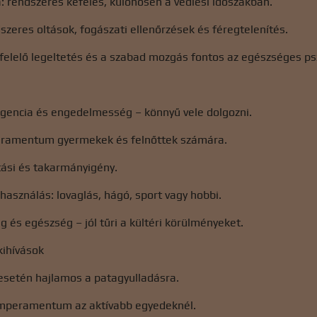
: rendszeres kefélés, különösen a vedlési időszakban.
szeres oltások, fogászati ​​ellenőrzések és féregtelenítés.
elelő legeltetés és a szabad mozgás fontos az egészséges pszi
igencia és engedelmesség – könnyű vele dolgozni.
eramentum gyermekek és felnőttek számára.
tási és takarmányigény.
lhasználás: lovaglás, hágó, sport vagy hobbi.
 és egészség – jól tűri a kültéri körülményeket.
kihívások
 esetén hajlamos a patagyulladásra.
temperamentum az aktívabb egyedeknél.