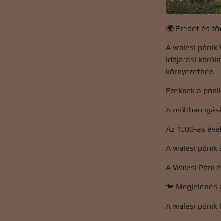
🌍 Eredet és t
A walesi pónik 
időjárási körül
környezethez.
Ezeknek a pónik
A múltban igás
Az 1500-as évek
A walesi pónik 
A Walesi Póni 
🐎 Megjelenés é
A walesi pónik 