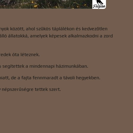
onyok között, ahol szűkös táplálékon és kedvezőtlen
enálló állatokká, amelyek képesek alkalmazkodni a zord
redek óta léteznek.
s segítettek a mindennapi házimunkában.
iatt, de a fajta fennmaradt a távoli hegyekben.
y népszerűségre tettek szert.