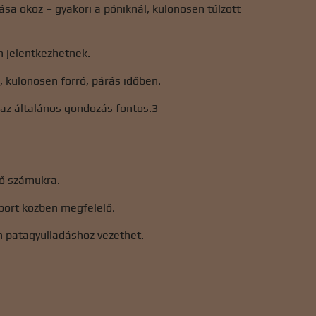
ása okoz – gyakori a póniknál, különösen túlzott
n jelentkezhetnek.
 különösen forró, párás időben.
 az általános gondozás fontos.3
dő számukra.
port közben megfelelő.
 patagyulladáshoz vezethet.