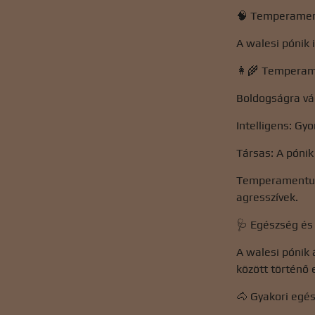
🧠 Temperamen
A walesi pónik 
👩‍🌾 Tempera
Boldogságra vá
Intelligens: Gyo
Társas: A pónik
Temperamentum:
agresszívek.
🩺 Egészség és
A walesi pónik
között történő 
🐴 Gyakori egé