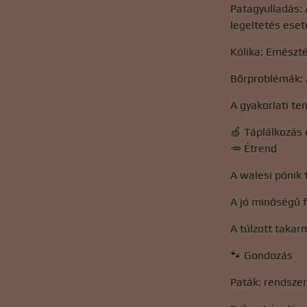
Patagyulladás: 
legeltetés eset
Kólika: Emészt
Bőrproblémák: 
A gyakorlati te
🍏 Táplálkozás
🥕 Étrend
A walesi pónik
A jó minőségű 
A túlzott taka
🐾 Gondozás
Paták: rendszer