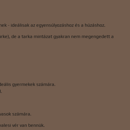
nek - ideálisak az egyensúlyozáshoz és a húzáshoz.
 szürke), de a tarka mintázat gyakran nem megengedett a
 ideális gyermekek számára.
.
ovasok számára.
walesi vér van bennük.