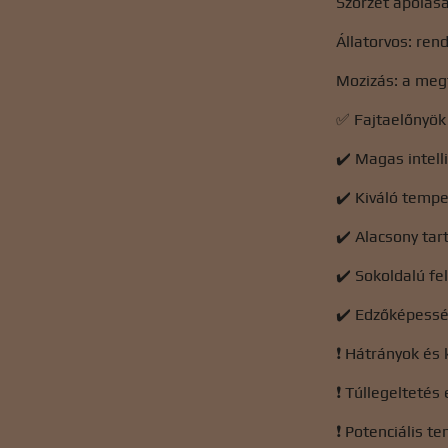
Szőrzet ápolása
Állatorvos: rend
Mozizás: a megf
✅ Fajtaelőnyök
✔️ Magas intell
✔️ Kiváló temp
✔️ Alacsony tar
✔️ Sokoldalú fe
✔️ Edzőképesség
❗ Hátrányok és 
❗ Túllegeltetés
❗ Potenciális 