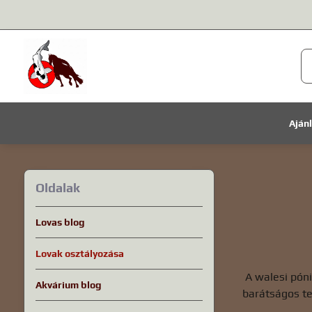
Aján
Oldalak
Lovas blog
Lovak osztályozása
A walesi póni
Akvárium blog
barátságos te