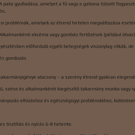
A pata gyulladása, amelyet a fű vagy a gabona túlzott fogyaszt
én.
ési problémák, amelyek az étrend hirtelen megváltozása eseté
Alkalmankénti ekcéma vagy gombás fertőzések (például ótvar),
nyésztésben előforduló egyéb betegségek viszonylag ritkák, de
 és gondozás
 takarmányigénye alacsony – a szerény étrend gyakran elegen
fű, széna és alkalmankénti kiegészítő takarmány munka vagy s
rmányozás elhízáshoz és egészségügyi problémákhoz, különösen
es tisztítás és nyírás 6-8 hetente.