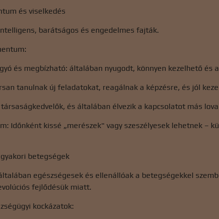
tum és viselkedés
intelligens, barátságos és engedelmes fajták.
mentum:
gyó és megbízható: általában nyugodt, könnyen kezelhető és 
rsan tanulnak új feladatokat, reagálnak a képzésre, és jól kezel
 társaságkedvelők, és általában élvezik a kapcsolatot más lova
 Időnként kissé „merészek" vagy szeszélyesek lehetnek – kü
 gyakori betegségek
 általában egészségesek és ellenállóak a betegségekkel szemb
evolúciós fejlődésük miatt.
szségügyi kockázatok: