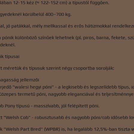
ában 12-15 kéz (≈ 122-152 cm) a típustól függően.
egyedeknél körülbelül 400–700 kg.
al, jó patákkal, mély mellkassal és erős hátizmokkal rendelkez
 a pónik különböző színűek lehetnek (pl. piros, barna, fekete,
edeknél.
ik típusai
t méretük és típusuk szerint négy csoportba sorolják:
magasság jellemzői
rjedő "walesi hegyi póni" - a legkisebb és legszelídebb típus,
özepes termetű póni, nagyobb eleganciával és teljesítménnyel
b Pony típusú - masszívabb, jól felépített póni.
tt "Welsh Cob" - robusztusabb és nagyobb póni/cob idősebb l
k "Welsh Part Bred" (WPBR) is, ha legalább 12,5%-ban ​​tiszta 