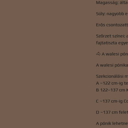
Magasság: által
Súly: nagyobb 
Erős csontozatt
Szőrzet színei:
fajtatiszta egy
🐴 A walesi pón
A walesi pónika
Szekcionálási 
A ~122 cm-ig te
B 122–137 cm K
C ~137 cm-ig Co
D ~137 cm fele
A pónik lehetne