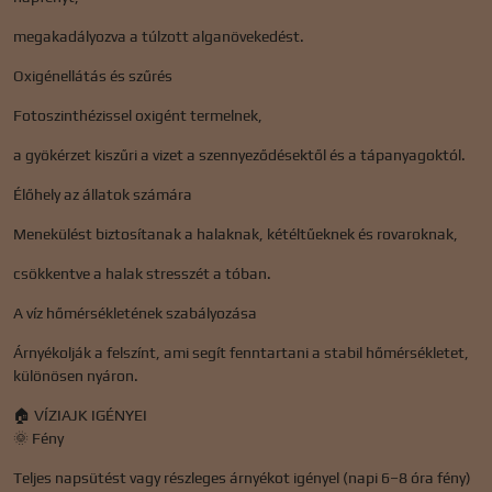
megakadályozva a túlzott alganövekedést.
Oxigénellátás és szűrés
Fotoszinthézissel oxigént termelnek,
a gyökérzet kiszűri a vizet a szennyeződésektől és a tápanyagoktól.
Élőhely az állatok számára
Menekülést biztosítanak a halaknak, kétéltűeknek és rovaroknak,
csökkentve a halak stresszét a tóban.
A víz hőmérsékletének szabályozása
Árnyékolják a felszínt, ami segít fenntartani a stabil hőmérsékletet,
különösen nyáron.
🏠 VÍZIAJK IGÉNYEI
🌞 Fény
Teljes napsütést vagy részleges árnyékot igényel (napi 6–8 óra fény)