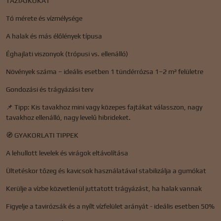
TÁZIAJKOKAT
Tó mérete és vízmélysége
A halak és más élőlények típusa
Éghajlati viszonyok (trópusi vs. ellenálló)
Növények száma – ideális esetben 1 tündérrózsa 1–2 m² felületre
Gondozási és trágyázási terv
📌 Tipp: Kis tavakhoz mini vagy közepes fajtákat válasszon, nagy
tavakhoz ellenálló, nagy levelű hibrideket.
🧭 GYAKORLATI TIPPEK
A lehullott levelek és virágok eltávolítása
Ültetéskor tőzeg és kavicsok használatával stabilizálja a gumókat
Kerülje a vízbe közvetlenül juttatott trágyázást, ha halak vannak
Figyelje a tavirózsák és a nyílt vízfelület arányát - ideális esetben 50%