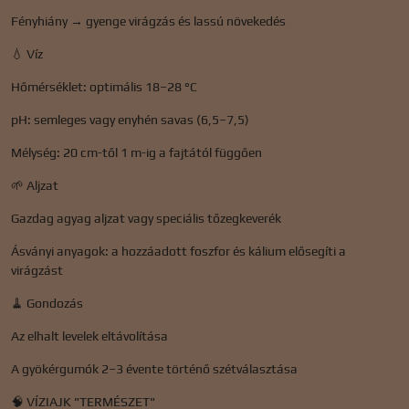
Fényhiány → gyenge virágzás és lassú növekedés
💧 Víz
Hőmérséklet: optimális 18–28 °C
pH: semleges vagy enyhén savas (6,5–7,5)
Mélység: 20 cm-től 1 m-ig a fajtától függően
🌱 Aljzat
Gazdag agyag aljzat vagy speciális tőzegkeverék
Ásványi anyagok: a hozzáadott foszfor és kálium elősegíti a
virágzást
🧹 Gondozás
Az elhalt levelek eltávolítása
A gyökérgumók 2–3 évente történő szétválasztása
🧠 VÍZIAJK "TERMÉSZET"