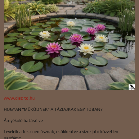
www.disz-to.hu
HOGYAN "MŰKÖDNEK" A TÁZIAJKAK EGY TÓBAN?
Árnyékoló hatású víz
Leveleik a felszínen úsznak, csökkentve a vízre jutó közvetlen
napfényt,