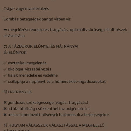
Csiga- vagy rovarfertőzés
Gombás betegségek pangó vízben víz
➡️ megelőzés: rendszeres trágyázás, optimális sűrűség, elhalt részek
eltávolítása
⚖️ A TÁZIAJKOK ELŐNYEI ÉS HÁTRÁNYAI
👍 ELŐNYÖK
✅ esztétikai megjelenés
✅ ökológiai vízszabályozás
✅ halak menedéke és védelme
✅ csillapítja a napfényt és a hőmérséklet-ingadozásokat
👎 HÁTRÁNYOK
❌ gondozás szükségessége (vágás, trágyázás)
❌ a túlzsúfoltság csökkentheti az oxigénszintet
❌ rosszul gondozott növények hajlamosak a betegségekre
🛒 HOGYAN VÁLASSZUK VÁLASZTÁSSAL A MEGFELELŐ