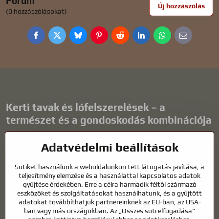
Fórum
Új hozzászólás
(0 hozzászólásokat)
Facebook
Twitter
Bluesky
Pinterest
Reddit
LinkedIn
WhatsApp
E-
mail
Kerti tavak és lófelszerelések – a
természet és a gondoskodás kombinációja
A kerti tavak gyönyörű kiegészítői bármilyen külső térnek, és
Adatvédelmi beállítások
harmonikus környezetet teremtenek a kikapcsolódáshoz és a vízi
állatok életéhez. A megfelelő technológia, a szűrés és a rendszeres
Sütiket használunk a weboldalunkon tett látogatás javítása, a
karbantartás kulcsfontosságú a tiszta vízhez és az egészséges
teljesítmény elemzése és a használattal kapcsolatos adatok
tóhoz egész évben. Ugyanilyen fontos az életünk részét képező
gyűjtése érdekében. Erre a célra harmadik féltől származó
állatok gondozása is.
eszközöket és szolgáltatásokat használhatunk, és a gyűjtött
adatokat továbbíthatjuk partnereinknek az EU-ban, az USA-
A lovaknak kiváló minőségű lovaglófelszerelésre, megfelelő
ban vagy más országokban. Az „Összes süti elfogadása"
táplálkozásra és felelősségteljes gondoskodásra van szükségük