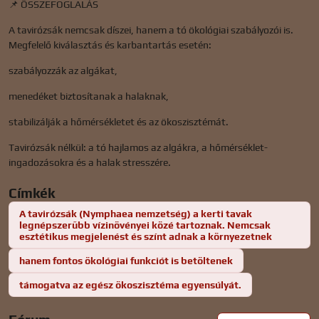
📌 ÖSSZEFOGLALÁS
A tavirózsák nemcsak díszei, hanem a tó ökológiai szabályozói is.
Megfelelő kiválasztás és karbantartás esetén:
szabályozzák az algákat,
menedéket biztosítanak a halaknak,
stabilizálják a hőmérsékletet és az ökoszisztémát.
Tavirózsák nélkül: a tó hajlamos az algákra, a hőmérséklet-
ingadozásokra és a halak stresszére.
Címkék
A tavirózsák (Nymphaea nemzetség) a kerti tavak
legnépszerűbb vízinövényei közé tartoznak. Nemcsak
esztétikus megjelenést és színt adnak a környezetnek
hanem fontos ökológiai funkciót is betöltenek
támogatva az egész ökoszisztéma egyensúlyát.