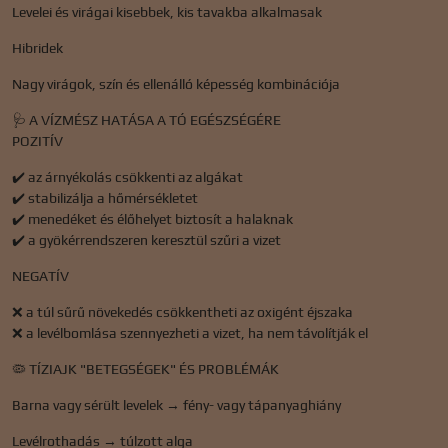
Levelei és virágai kisebbek, kis tavakba alkalmasak
Hibridek
Nagy virágok, szín és ellenálló képesség kombinációja
🩺 A VÍZMÉSZ HATÁSA A TÓ EGÉSZSÉGÉRE
POZITÍV
✔️ az árnyékolás csökkenti az algákat
✔️ stabilizálja a hőmérsékletet
✔️ menedéket és élőhelyet biztosít a halaknak
✔️ a gyökérrendszeren keresztül szűri a vizet
NEGATÍV
❌ a túl sűrű növekedés csökkentheti az oxigént éjszaka
❌ a levélbomlása szennyezheti a vizet, ha nem távolítják el
🦠 TÍZIAJK "BETEGSÉGEK" ÉS PROBLÉMÁK
Barna vagy sérült levelek → fény- vagy tápanyaghiány
Levélrothadás → túlzott alga