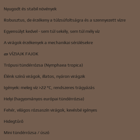
Nyugodt és stabil növények
Robusztus, de érzékeny a túlzsúfoltságra és a szennyezett vízre
Egyensúlyt kedvel - sem túl sekély, sem túl mély víz
A virágok érzékenyek a mechanikai sérülésekre
🧱 VÍZIAJK FAJOK
Trópusi tündérrózsa (Nymphaea tropica)
Élénk színű virágok, illatos, nyáron virágzik
Igények: meleg víz >22 °C, rendszeres trágyázás
Helyi (hagyományos európai tündérrózsa)
Fehér, világos rózsaszín virágok, kevésbé igényes
Hidegtűrő
Mini tündérrózsa / úszó