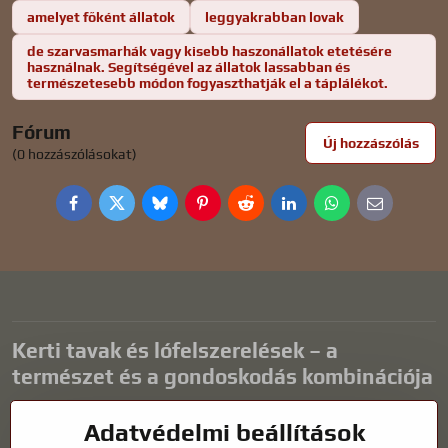
amelyet főként állatok
leggyakrabban lovak
de szarvasmarhák vagy kisebb haszonállatok etetésére
használnak. Segítségével az állatok lassabban és
természetesebb módon fogyaszthatják el a táplálékot.
Fórum
Új hozzászólás
(0 hozzászólásokat)
Facebook
Twitter
Bluesky
Pinterest
Reddit
LinkedIn
WhatsApp
E-
mail
Kerti tavak és lófelszerelések – a
természet és a gondoskodás kombinációja
A kerti tavak gyönyörű kiegészítői bármilyen külső térnek, és
Adatvédelmi beállítások
harmonikus környezetet teremtenek a kikapcsolódáshoz és a vízi