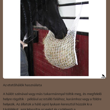
Az etetőhálók használata
A hálót szénával vagy más takarmánnyal töltik meg, és megfelelő
helyre rögzítik – például az istálló falához, karámhoz vagy a földre
helyezik. Az állatok a háló apró lyukain keresztül húzzák ki a
táplálékot, ami lelassítja az evést és csökkenti a