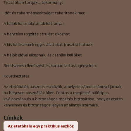
Tisztábban tartják a takarmányt
Időt és takarmányköltséget takarítanak meg
A hálók használatának hátrányai
A helytelen rögzítés sérülést okozhat
A kis hálószemek egyes állatokat frusztrálhatnak
A hálók idővel elkopnak, és cserélni kell őket
Rendszeres ellenőrzést és karbantartást igényelnek
Következtetés
Az etetőhálók hasznos eszközök, amelyek számos előnnyel járnak,
ha helyesen használják őket. Fontos a megfelelő hálótípus
kiválasztása és a biztonságos rögzítés biztosítása, hogy az etetés
kényelmes és biztonságos legyen az állatok számára.
Címkék
Az etetőháló egy praktikus eszköz