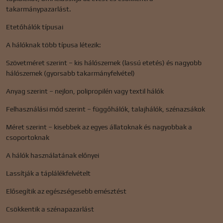
takarmánypazarlást.
Etetőhálók típusai
A hálóknak több típusa létezik:
Szövetméret szerint – kis hálószemek (lassú etetés) és nagyobb
hálószemek (gyorsabb takarmányfelvétel)
Anyag szerint – nejlon, polipropilén vagy textil hálók
Felhasználási mód szerint – függőhálók, talajhálók, szénazsákok
Méret szerint – kisebbek az egyes állatoknak és nagyobbak a
csoportoknak
A hálók használatának előnyei
Lassítják a táplálékfelvételt
Elősegítik az egészségesebb emésztést
Csökkentik a szénapazarlást