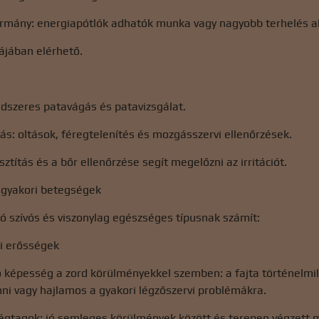
armány: energiapótlók adhatók munka vagy nagyobb terhelés al
rájában elérhető.
ndszeres patavágás és patavizsgálat.
átás: oltások, féregtelenítés és mozgásszervi ellenőrzések.
sztítás és a bőr ellenőrzése segít megelőzni az irritációt.
 gyakori betegségek
ló szívós és viszonylag egészséges típusnak számít:
i erősségek
 képesség a zord körülményekkel szemben: a fajta történelmile
ni vagy hajlamos a gyakori légzőszervi problémákra.
végtagok: jó semleges körülmények között és terepen végzett 