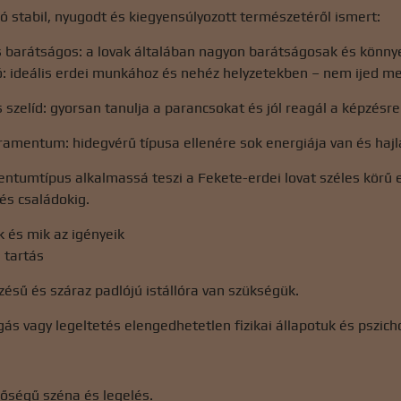
ló stabil, nyugodt és kiegyensúlyozott természetéről ismert:
s barátságos: a lovak általában nagyon barátságosak és könny
ló: ideális erdei munkához és nehéz helyzetekben – nem ijed m
s szelíd: gyorsan tanulja a parancsokat és jól reagál a képzésre
amentum: hidegvérű típusa ellenére sok energiája van és hajl
ntumtípus alkalmassá teszi a Fekete-erdei lovat széles körű 
és családokig.
 és mik az igényeik
 tartás
őzésű és száraz padlójú istállóra van szükségük.
ás vagy legeltetés elengedhetetlen fizikai állapotuk és pszich
nőségű széna és legelés.