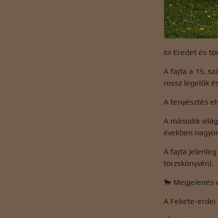
📜 Eredet és t
A fajta a 15. s
rossz legelők é
A tenyésztés el
A második vilá
években nagyon
A fajta jelenle
törzskönyvén).
🐎 Megjelenés 
A Fekete-erdei 