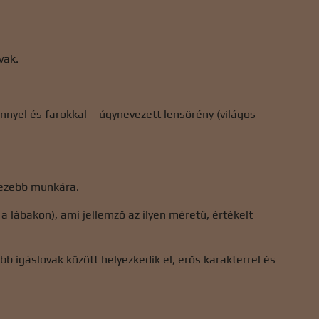
vak.
nyel és farokkal – úgynevezett lensörény (világos
hezebb munkára.
 a lábakon), ami jellemző az ilyen méretű, értékelt
 igáslovak között helyezkedik el, erős karakterrel és