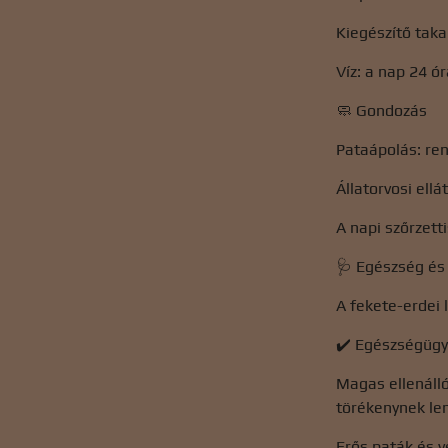
Kiegészítő tak
Víz: a nap 24 ó
🧼 Gondozás
Pataápolás: re
Állatorvosi ell
A napi szőrzetti
🩺 Egészség és
A fekete-erdei 
✔️ Egészségügy
Magas ellenálló
törékenynek len
Erős paták és 