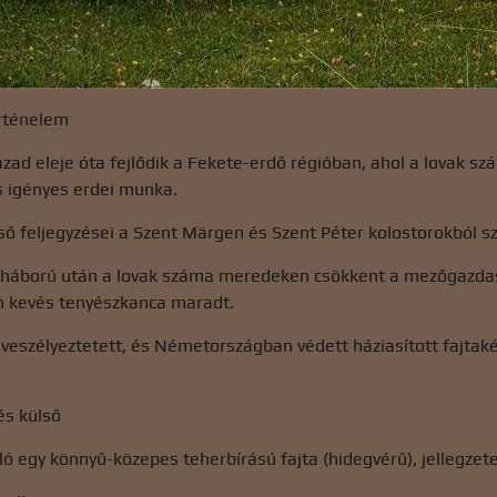
örténelem
zázad eleje óta fejlődik a Fekete-erdő régióban, ahol a lovak
s igényes erdei munka.
ső feljegyzései a Szent Märgen és Szent Péter kolostorokból 
gháború után a lovak száma meredeken csökkent a mezőgazdas
 kevés tenyészkanca maradt.
g veszélyeztetett, és Németországban védett háziasított fajtakén
és külső
ló egy könnyű-közepes teherbírású fajta (hidegvérű), jellegzet