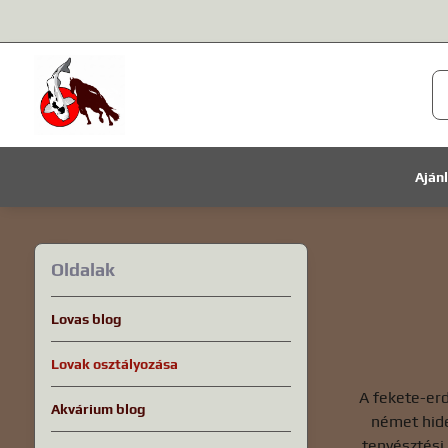
Aján
Oldalak
Lovas blog
Lovak osztályozása
A fekete-erd
Akvárium blog
német hide
tenyésztési