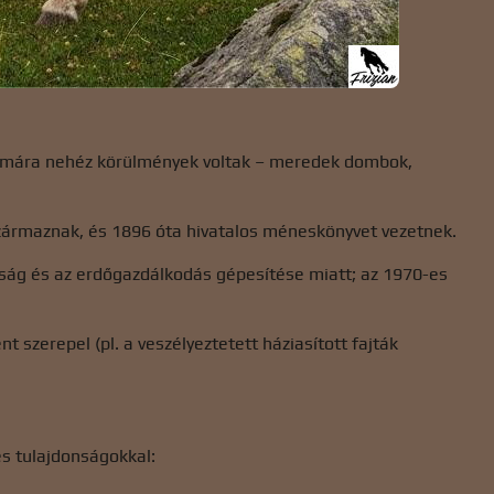
 számára nehéz körülmények voltak – meredek dombok,
származnak, és 1896 óta hivatalos méneskönyvet vezetnek.
ág és az erdőgazdálkodás gépesítése miatt; az 1970-es
t szerepel (pl. a veszélyeztetett háziasított fajták
es tulajdonságokkal: