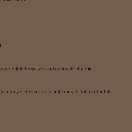
t.
s megfelelő tenyésztéssel minimalizálhatók.
, de a tenyésztés keretein belül megkülönböztethetők: