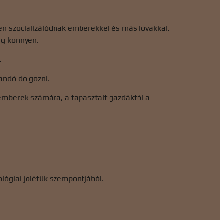
en szocializálódnak emberekkel és más lovakkal.
eg könnyen.
.
andó dolgozni.
emberek számára, a tapasztalt gazdáktól a
ológiai jólétük szempontjából.