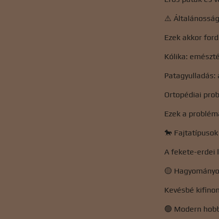
⚠️ Általánossá
Ezek akkor ford
Kólika: emészté
Patagyulladás: 
Ortopédiai prob
Ezek a problémá
🐎 Fajtatípusok
A fekete-erdei 
🟡 Hagyományos
Kevésbé kifinom
🟢 Modern hobb