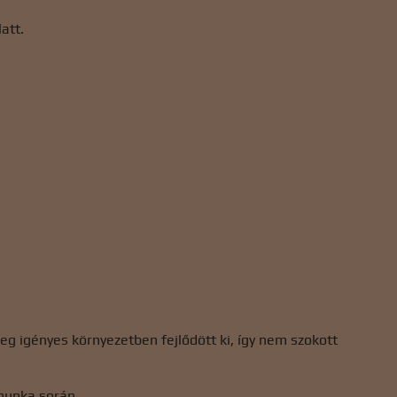
att.
g igényes környezetben fejlődött ki, így nem szokott
munka során.