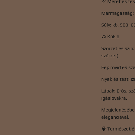
📏 Méret és tes
Marmagasság: á
Súly: kb. 500–6
🐴 Külső
Szőrzet és szín
szőrzet).
Fej: rövid és s
Nyak és test: i
Lábak: Erős, sz
igáslovakra.
Megjelenésében 
eleganciával.
🧠 Természet 