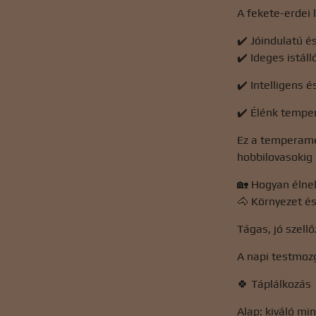
A fekete-erdei 
✔️ Jóindulatú é
✔️ Ideges istál
✔️ Intelligens é
✔️ Élénk temper
Ez a temperame
hobbilovasokig 
🏡 Hogyan élnek
🐴 Környezet és
Tágas, jó szell
A napi testmozg
🍀 Táplálkozás
Alap: kiváló mi