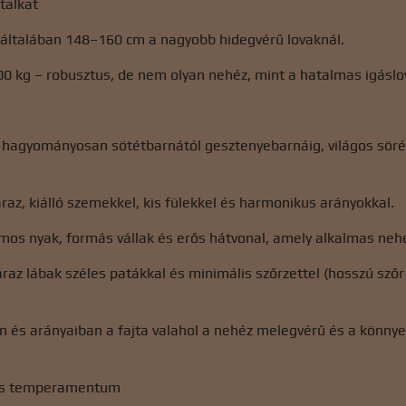
talkat
ltalában 148–160 cm a nagyobb hidegvérű lovaknál.
00 kg – robusztus, de nem olyan nehéz, mint a hatalmas igáslo
: hagyományosan sötétbarnától gesztenyebarnáig, világos sörén
záraz, kiálló szemekkel, kis fülekkel és harmonikus arányokkal.
zmos nyak, formás vállak és erős hátvonal, amely alkalmas ne
áraz lábak széles patákkal és minimális szőrzettel (hosszú szőr
és arányaiban a fajta valahol a nehéz melegvérű és a könnyebb
és temperamentum