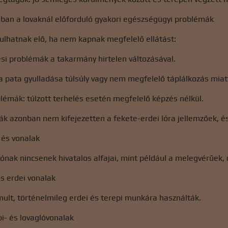
gban a lovaknál előforduló gyakori egészségügyi problémák
ulhatnak elő, ha nem kapnak megfelelő ellátást:
si problémák a takarmány hirtelen változásával.
a pata gyulladása túlsúly vagy nem megfelelő táplálkozás miat
lémák: túlzott terhelés esetén megfelelő képzés nélkül.
k azonban nem kifejezetten a fekete-erdei lóra jellemzőek, é
 és vonalak
lónak nincsenek hivatalos alfajai, mint például a melegvérűek
 erdei vonalak
ult, történelmileg erdei és terepi munkára használták.
i- és lovaglóvonalak