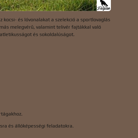
 kocsi- és lóvonalakat a szelekció a sportlovaglás
 más melegvérű, valamint telivér fajtákkal való
atletikusságot és sokoldalúságot.
ortágakhoz.
ásra és állóképességi feladatokra.