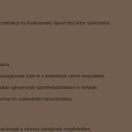
esztétikus és funkcionális típust hoz létre széleskörű
aira.
ságosnak írják le a különböző szintű lovasokkal.
akár igényesebb sportfeladatokban is helytáll.
atáshoz és szabadidős használathoz.
earánnyal a stressz szintjének megfelelően.