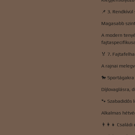
📌 3. Rendkívül
Magasabb szintű
A modern tenyé
fajtaspecifikus
🏅 7. Fajtafelh
A rajnai melegv
🐎 Sportágakra
Díjlovaglásra, 
🐾 Szabadidős 
Alkalmas hétvég
👨‍👩‍👧 Családi