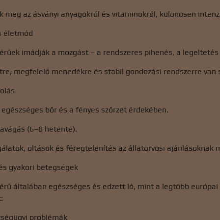
k meg az ásványi anyagokról és vitaminokról, különösen inten
s életmód
vérűek imádják a mozgást – a rendszeres pihenés, a legelteté
etre, megfelelő menedékre és stabil gondozási rendszerre van
polás
 egészséges bőr és a fényes szőrzet érdekében.
avágás (6–8 hetente).
sgálatok, oltások és féregtelenítés az állatorvosi ajánlásoknak
 és gyakori betegségek
érű általában egészséges és edzett ló, mint a legtöbb európa
:
szségügyi problémák