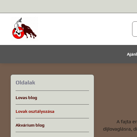
Aján
Oldalak
Lovas blog
Lovak osztályozása
A fajta e
Akvárium blog
díjlovaglásra, 