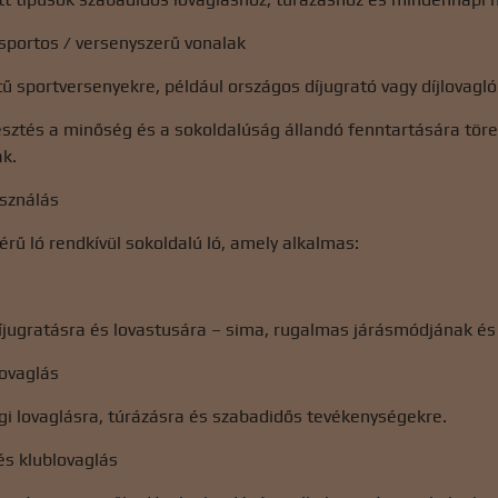
 sportos / versenyszerű vonalak
 sportversenyekre, például országos díjugrató vagy díjlovagló
sztés a minőség és a sokoldalúság állandó fenntartására töre
ak.
asználás
érű ló rendkívül sokoldalú ló, amely alkalmas:
díjugratásra és lovastusára – sima, rugalmas járásmódjának é
lovaglás
i lovaglásra, túrázásra és szabadidős tevékenységekre.
 és klublovaglás