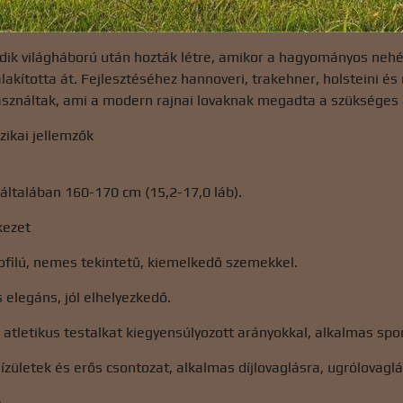
dik világháború után hozták létre, amikor a hagyományos nehéz
alakította át. Fejlesztéséhez hannoveri, trakehner, holsteini és
asználtak, ami a modern rajnai lovaknak megadta a szükséges 
izikai jellemzők
ltalában 160-170 cm (15,2-17,0 láb).
kezet
ofilú, nemes tekintetű, kiemelkedő szemekkel.
 elegáns, jól elhelyezkedő.
 atletikus testalkat kiegyensúlyozott arányokkal, alkalmas sp
ízületek és erős csontozat, alkalmas díjlovaglásra, ugrólovagl
e