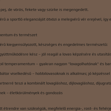
ej, de vörös, fekete vagy szürke is megengedett.
érű a sportló eleganciáját ötvözi a melegvérű vér erejével, így 
mentum és természet
vérű kiegyensúlyozott, készséges és engedelmes természetű:
együttműködésre kész – jól reagál a lovas képzésére és utasítás
bil temperamentum – gyakran nagyon "lovagolhatónak" és barát
átor viselkedésű – hobbilovasoknak is alkalmas; jó képzéssel 
partnerré teszi a kombinált lovagláshoz, díjlovagláshoz, díjugr
lnek – életkörülmények és gondozás
t étrendre van szükségük, megfelelő energia-, rost- és fehérj