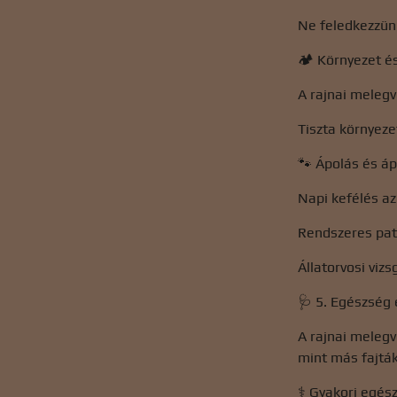
Ne feledkezzün
🏕️ Környezet é
A rajnai meleg
Tiszta környez
🐾 Ápolás és á
Napi kefélés az
Rendszeres pat
Állatorvosi viz
🩺 5. Egészség
A rajnai melegv
mint más fajták
⚕️ Gyakori egé