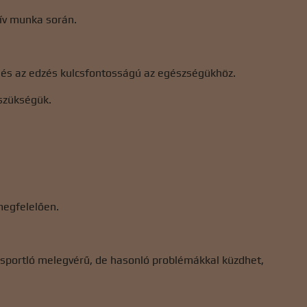
zív munka során.
s és az edzés kulcsfontosságú az egészségükhöz.
 szükségük.
 megfelelően.
i sportló melegvérű, de hasonló problémákkal küzdhet,