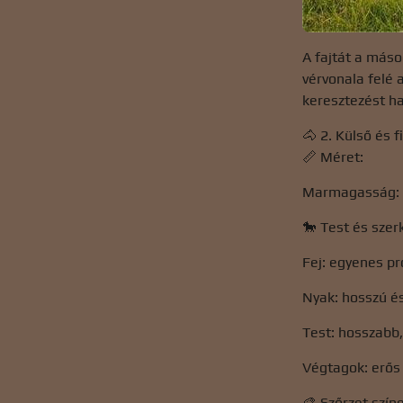
A fajtát a máso
vérvonala felé 
keresztezést h
🐴 2. Külső és f
📏 Méret:
Marmagasság: á
🐎 Test és szer
Fej: egyenes pr
Nyak: hosszú és
Test: hosszabb,
Végtagok: erős 
🎨 Szőrzet szín