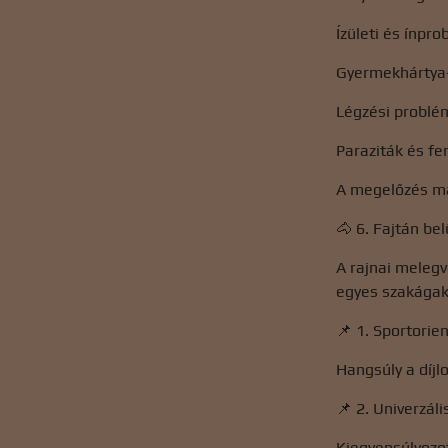
Ízületi és ínpr
Gyermekhártya-
Légzési problé
Paraziták és fe
A megelőzés mag
🐴 6. Fajtán bel
A rajnai melegv
egyes szakágak
📌 1. Sportorien
Hangsúly a díjl
📌 2. Univerzál
Kiegyensúlyozo