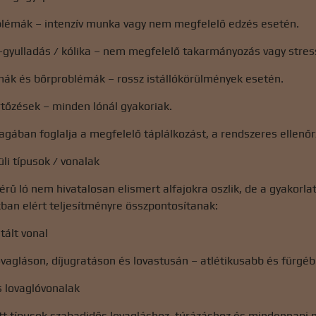
oblémák – intenzív munka vagy nem megfelelő edzés esetén.
gyulladás / kólika – nem megfelelő takarmányozás vagy stres
mák és bőrproblémák – rossz istállókörülmények esetén.
rtőzések – minden lónál gyakoriak.
ában foglalja a megfelelő táplálkozást, a rendszeres ellenőrz
üli típusok / vonalak
érű ló nem hivatalosan elismert alfajokra oszlik, de a gyakor
ban elért teljesítményre összpontosítanak:
tált vonal
ovagláson, díjugratáson és lovastusán – atlétikusabb és fürgé
is lovaglóvonalak
tt típusok szabadidős lovagláshoz, túrázáshoz és mindennapi