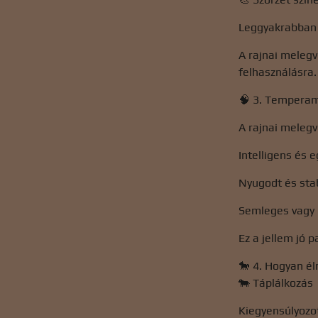
Leggyakrabban p
A rajnai melegv
felhasználásra.
🧠 3. Tempera
A rajnai meleg
Intelligens és 
Nyugodt és sta
Semleges vagy b
Ez a jellem jó 
🐎 4. Hogyan é
🐄 Táplálkozás
Kiegyensúlyozot