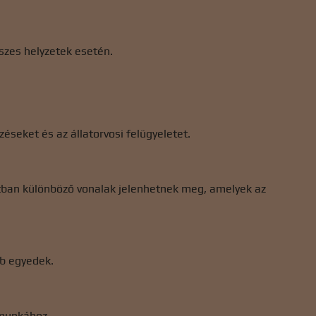
szes helyzetek esetén.
éseket és az állatorvosi felügyeletet.
latban különböző vonalak jelenhetnek meg, amelyek az
bb egyedek.
 munkához.