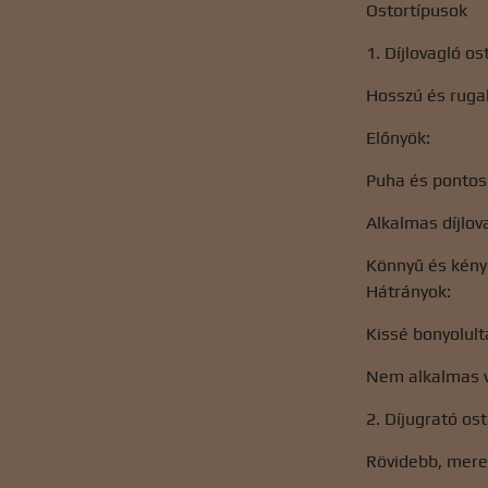
Ostortípusok
1. Díjlovagló os
Hosszú és ruga
Előnyök:
Puha és pontos
Alkalmas díjlov
Könnyű és kény
Hátrányok:
Kissé bonyolul
Nem alkalmas 
2. Díjugrató os
Rövidebb, merev