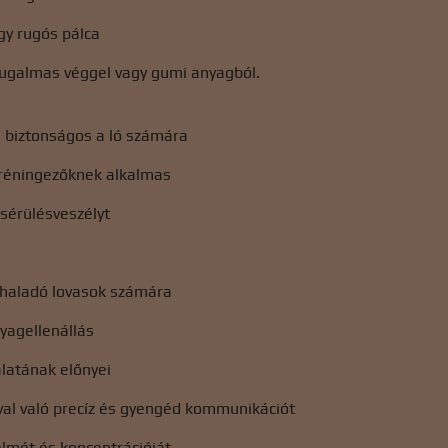
gy rugós pálca
rugalmas véggel vagy gumi anyagból.
, biztonságos a ló számára
réningezőknek alkalmas
 sérülésveszélyt
 haladó lovasok számára
yagellenállás
latának előnyei
val való precíz és gyengéd kommunikációt
yelmét és koncentrációját