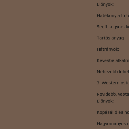
Előnyök:
Hatékony a ló t
Segíti a gyors 
Tartós anyag
Hátrányok:
Kevésbé alkalm
Nehezebb lehe
3. Western ost
Rövidebb, vasta
Előnyök:
Kopásálló és h
Hagyományos m