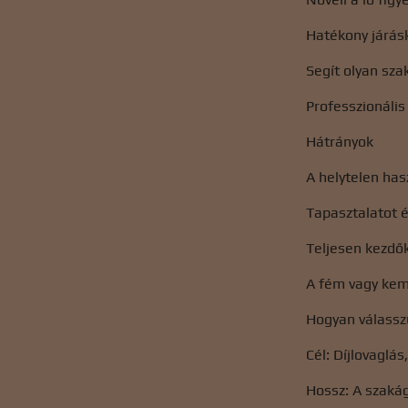
Hatékony járásk
Segít olyan sza
Professzionális
Hátrányok
A helytelen has
Tapasztalatot é
Teljesen kezdő
A fém vagy kemé
Hogyan válasszu
Cél: Díjlovaglás
Hossz: A szakág