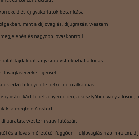
orrekció és új gyakorlatok betanítása
kágakban, mint a díjlovaglás, díjugratás, western
 megjelenés és nagyobb lovaskontroll
ználat fájdalmat vagy sérülést okozhat a lónak
s lovaglásérzéket igényel
knek edző felügyelete nélkül nem alkalmas
ny ostor kárt tehet a nyeregben, a kesztyűben vagy a lovon, h
k ki a megfelelő ostort
, díjugratás, western vagy futószár.
tól és a lovas méretétől függően – díjlovaglás 120–140 cm, d