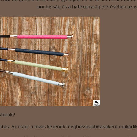
pontosság és a hatékonyság elérésében az e
storok?
tás: Az ostor a lovas kezének meghosszabbításaként működik, a