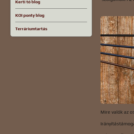
Kerti tó blog
KOI ponty blog
Terráriumtartás
Mire valók az o
Irányítástámoga