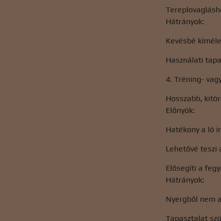
Tereplovaglásh
Hátrányok:
Kevésbé kíméle
Használati tap
4. Tréning- vag
Hosszabb, kitö
Előnyök:
Hatékony a ló i
Lehetővé teszi a
Elősegíti a fe
Hátrányok:
Nyergből nem a
Tapasztalat sz