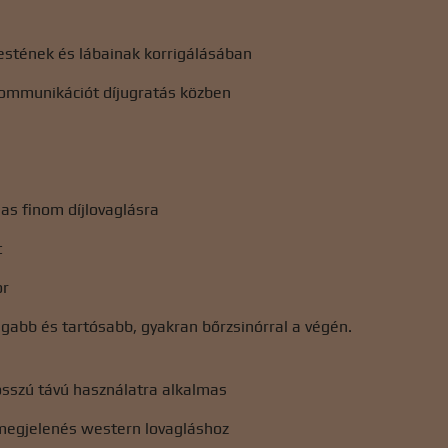
estének és lábainak korrigálásában
kommunikációt díjugratás közben
as finom díjlovaglásra
t
or
gabb és tartósabb, gyakran bőrzsinórral a végén.
osszú távú használatra alkalmas
egjelenés western lovagláshoz