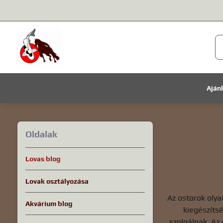
Aján
Oldalak
Lovas blog
Lovak osztályozása
Az ostorok olya
Akvárium blog
kiegészíts
szolgálnak. Az