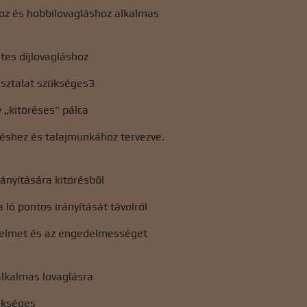
oz és hobbilovagláshoz alkalmas
tes díjlovagláshoz
asztalat szükséges3
y „kitöréses" pálca
réshez és talajmunkához tervezve.
rányítására kitörésből
 ló pontos irányítását távolról
gyelmet és az engedelmességet
lkalmas lovaglásra
ükséges