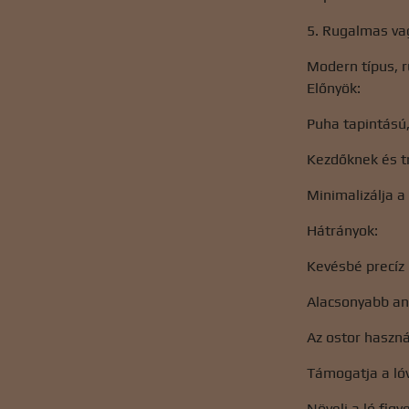
5. Rugalmas va
Modern típus, 
Előnyök:
Puha tapintású
Kezdőknek és t
Minimalizálja a
Hátrányok:
Kevésbé precíz
Alacsonyabb an
Az ostor haszná
Támogatja a ló
Növeli a ló fig