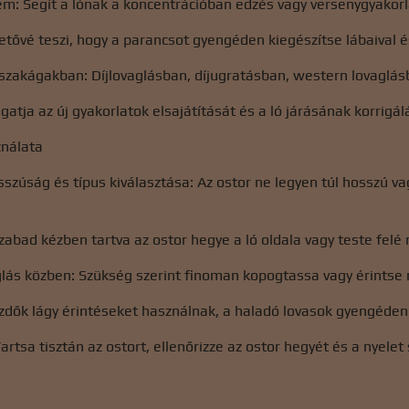
em: Segít a lónak a koncentrációban edzés vagy versenygyakorl
tővé teszi, hogy a parancsot gyengéden kiegészítse lábaival é
zakágakban: Díjlovaglásban, díjugratásban, western lovaglásb
atja az új gyakorlatok elsajátítását és a ló járásának korrigál
ználata
szúság és típus kiválasztása: Az ostor ne legyen túl hosszú vag
zabad kézben tartva az ostor hegye a ló oldala vagy teste felé
lás közben: Szükség szerint finoman kopogtassa vagy érintse 
ezdők lágy érintéseket használnak, a haladó lovasok gyengéden s
artsa tisztán az ostort, ellenőrizze az ostor hegyét és a nyele