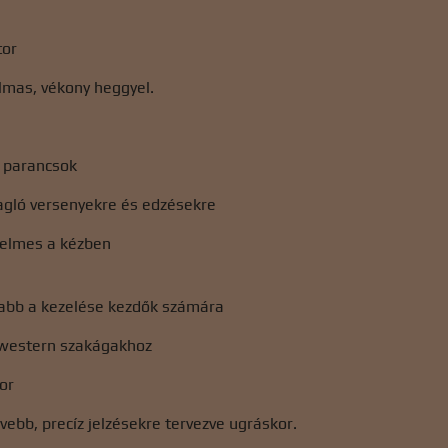
tor
lmas, vékony heggyel.
 parancsok
agló versenyekre és edzésekre
elmes a kézben
tabb a kezelése kezdők számára
western szakágakhoz
tor
ebb, precíz jelzésekre tervezve ugráskor.