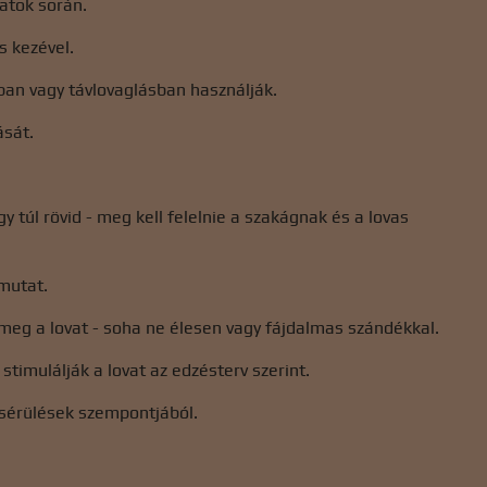
atok során.
s kezével.
an vagy távlovaglásban használják.
ását.
y túl rövid - meg kell felelnie a szakágnak és a lovas
 mutat.
meg a lovat - soha ne élesen vagy fájdalmas szándékkal.
timulálják a lovat az edzésterv szerint.
t sérülések szempontjából.