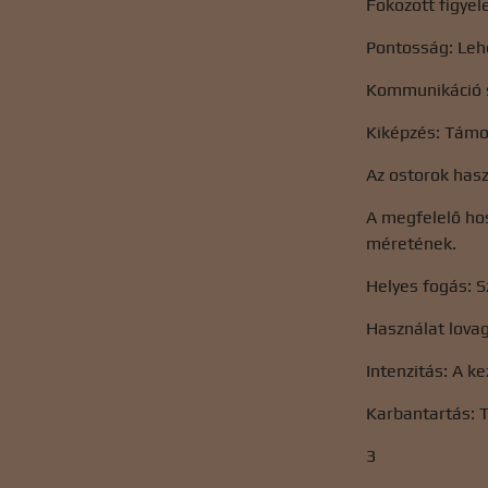
Fokozott figyel
Pontosság: Lehe
Kommunikáció s
Kiképzés: Támog
Az ostorok has
A megfelelő hos
méretének.
Helyes fogás: S
Használat lovag
Intenzitás: A k
Karbantartás: T
3