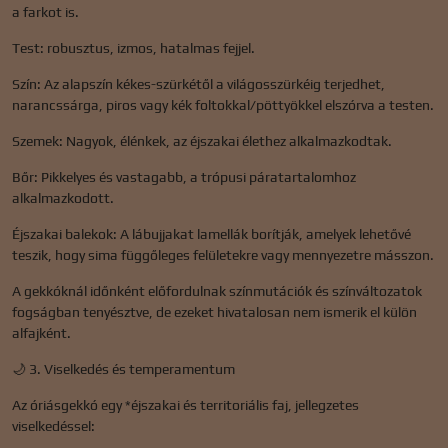
a farkot is.
Test: robusztus, izmos, hatalmas fejjel.
Szín: Az alapszín kékes-szürkétől a világosszürkéig terjedhet,
narancssárga, piros vagy kék foltokkal/pöttyökkel elszórva a testen.
Szemek: Nagyok, élénkek, az éjszakai élethez alkalmazkodtak.
Bőr: Pikkelyes és vastagabb, a trópusi páratartalomhoz
alkalmazkodott.
Éjszakai balekok: A lábujjakat lamellák borítják, amelyek lehetővé
teszik, hogy sima függőleges felületekre vagy mennyezetre másszon.
A gekkóknál időnként előfordulnak színmutációk és színváltozatok
fogságban tenyésztve, de ezeket hivatalosan nem ismerik el külön
alfajként.
🌙 3. Viselkedés és temperamentum
Az óriásgekkó egy *éjszakai és territoriális faj, jellegzetes
viselkedéssel: