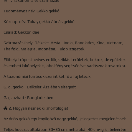
🧬 1. Taxonómia és származás
Tudományos név: Gekko gekkó
Köznapi név: Tokay gekkó / óriás gekkó
Család: Gekkonidae
Származási hely: Délkelet-Ázsia - India, Banglades, Kína, Vietnam,
Thaiföld, Malajzia, Indonézia, Fülöp-szigetek.
Élőhely: trópusi nedves erdők, sziklás területek, bokrok, de épületek
és emberi lakóhelyek is, ahol fény segítségével vadásznak rovarokra.
A taxonómiai források szerint két fő alfaj létezik:
G. g. gecko - Délkelet-Ázsiában elterjedt
G. g. azhari - Bangladesben
🐲 2. Hogyan néznek ki (morfológia)
Az óriás gekkó egy lenyűgöző nagy gekkó, jellegzetes megjelenéssel:
Teljes hossza: általában 30–35 cm, néha akár 40 cm-ig is, beleértve