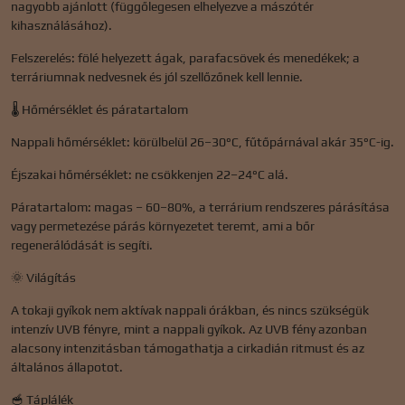
nagyobb ajánlott (függőlegesen elhelyezve a mászótér
kihasználásához).
Felszerelés: fölé helyezett ágak, parafacsövek és menedékek; a
terráriumnak nedvesnek és jól szellőzőnek kell lennie.
🌡️ Hőmérséklet és páratartalom
Nappali hőmérséklet: körülbelül 26–30°C, fűtőpárnával akár 35°C-ig.
Éjszakai hőmérséklet: ne csökkenjen 22–24°C alá.
Páratartalom: magas – 60–80%, a terrárium rendszeres párásítása
vagy permetezése párás környezetet teremt, ami a bőr
regenerálódását is segíti.
🌞 Világítás
A tokaji gyíkok nem aktívak nappali órákban, és nincs szükségük
intenzív UVB fényre, mint a nappali gyíkok. Az UVB fény azonban
alacsony intenzitásban támogathatja a cirkadián ritmust és az
általános állapotot.
🥣 Táplálék