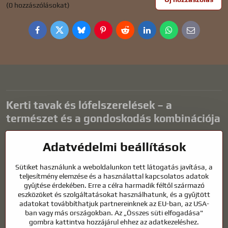
(0 hozzászólásokat)
Facebook
Twitter
Bluesky
Pinterest
Reddit
LinkedIn
WhatsApp
E-
mail
Kerti tavak és lófelszerelések – a
természet és a gondoskodás kombinációja
A kerti tavak gyönyörű kiegészítői bármilyen külső térnek, és
Adatvédelmi beállítások
harmonikus környezetet teremtenek a kikapcsolódáshoz és a vízi
állatok életéhez. A megfelelő technológia, a szűrés és a rendszeres
Sütiket használunk a weboldalunkon tett látogatás javítása, a
karbantartás kulcsfontosságú a tiszta vízhez és az egészséges
teljesítmény elemzése és a használattal kapcsolatos adatok
tóhoz egész évben. Ugyanilyen fontos az életünk részét képező
gyűjtése érdekében. Erre a célra harmadik féltől származó
állatok gondozása is.
eszközöket és szolgáltatásokat használhatunk, és a gyűjtött
adatokat továbbíthatjuk partnereinknek az EU-ban, az USA-
A lovaknak kiváló minőségű lovaglófelszerelésre, megfelelő
ban vagy más országokban. Az „Összes süti elfogadása"
táplálkozásra és felelősségteljes gondoskodásra van szükségük
gombra kattintva hozzájárul ehhez az adatkezeléshez.