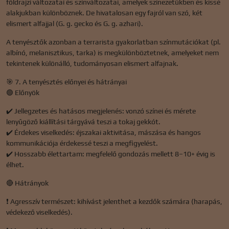
földrajzi változatai és színváltozatai, amelyek színezetükben és kissé
alakjukban különböznek. De hivatalosan egy fajról van szó, két
elismert alfajjal (G. g. gecko és G. g. azhari).
A tenyésztők azonban a terrarista gyakorlatban színmutációkat (pl.
albínó, melanisztikus, tarka) is megkülönböztetnek, amelyeket nem
tekintenek különálló, tudományosan elismert alfajnak.
🎯 7. A tenyésztés előnyei és hátrányai
🟢 Előnyök
✔️ Jellegzetes és hatásos megjelenés: vonzó színei és mérete
lenyűgöző kiállítási tárgyává teszi a tokaj gekkót.
✔️ Érdekes viselkedés: éjszakai aktivitása, mászása és hangos
kommunikációja érdekessé teszi a megfigyelést.
✔️ Hosszabb élettartam: megfelelő gondozás mellett 8–10+ évig is
élhet.
🔴 Hátrányok
❗ Agresszív természet: kihívást jelenthet a kezdők számára (harapás,
védekező viselkedés).