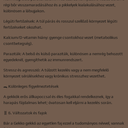
régi bőr visszamaradásához és a pikkelyek kialakulásához vezet,
különösen a lábujjakon.
Légúti fertőzések: A túl párás és rosszul szellőző környezet légúti
fertőzéseket okozhat.
Kalcium/D-vitamin hiány: gyenge csontokhoz vezet (metabolikus
csontbetegség).
Paraziták: A belső és külső paraziták, különösen a nemrég behozott
egyedeknél, gyengíthetik az immunrendszert.
Stressz és agresszió: A túlzott kezelés vagy a nem megfelelő
környezet sérülésekhez vagy krónikus stresszhez vezethet.
🐊 Különleges figyelmeztetések
A gekkók erős állkapoccsal és éles fogakkal rendelkeznek, így a
harapás fájdalmas lehet; óvatosan kell eljárni a kezelés során.
🧬 6. Változatok és fajok
Bár a Gekko gekkó az egyetlen faj ezzel a tudományos névvel, vannak