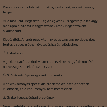
Rovarok és gerinctelenek: tücskök, csótányok, sáskák, lárvák,
férgek.
Alkalmankénti kiegészítők: egyes egyedek kis egérkölyköket vagy
más apró állatokat is fogyasztanak (csak kiegészítőként
alkalmasak).
Kiegészítők: A rendszeres vitamin- és ásványianyag-kiegészítés
fontos az egészséges növekedéshez és fejlődéshez.
💧 Hidratáció
A gekkók itatótálakból, valamint a leveleken vagy falakon lévő
nedvességcseppekből isznak vizet.
🩺 5. Egészségügyi és gyakori problémák
A gekkók bizonyos specifikus problémáktól szenvedhetnek,
különösen, ha a körülményeik nem megfelelőek.
⚠️ Gyakori egészségügyi problémák
Nem megfelelő páratartalom: A túl száraz környezet a vedlés során a