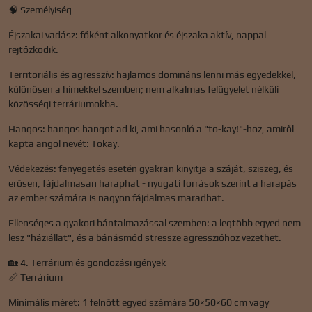
🧠 Személyiség
Éjszakai vadász: főként alkonyatkor és éjszaka aktív, nappal
rejtőzködik.
Territoriális és agresszív: hajlamos domináns lenni más egyedekkel,
különösen a hímekkel szemben; nem alkalmas felügyelet nélküli
közösségi terráriumokba.
Hangos: hangos hangot ad ki, ami hasonló a "to-kay!"-hoz, amiről
kapta angol nevét: Tokay.
Védekezés: fenyegetés esetén gyakran kinyitja a száját, sziszeg, és
erősen, fájdalmasan haraphat - nyugati források szerint a harapás
az ember számára is nagyon fájdalmas maradhat.
Ellenséges a gyakori bántalmazással szemben: a legtöbb egyed nem
lesz "háziállat", és a bánásmód stressze agresszióhoz vezethet.
🏡 4. Terrárium és gondozási igények
📏 Terrárium
Minimális méret: 1 felnőtt egyed számára 50×50×60 cm vagy