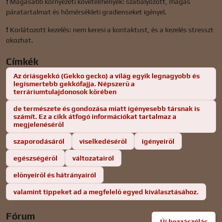
❗ Magasabb környezeti követelmények: szabályozott, magas
páratartalmat és hőmérsékleti gradienseket igényel.
❗ Korlátozott kezelés: nem keresi a kontaktust, és a kezelés stresszt
okozhat.
Címkék
Az óriásgekkó (Gekko gecko) a világ egyik legnagyobb és
legismertebb gekkófajja. Népszerű a
terráriumtulajdonosok körében
de természete és gondozása miatt igényesebb társnak is
számít. Ez a cikk átfogó információkat tartalmaz a
megjelenéséről
szaporodásáról
viselkedéséről
igényeiről
egészségéről
változatairól
előnyeiről és hátrányairól
valamint tippeket ad a megfelelő egyed kiválasztásához.
Fórum
Új hozzászólás