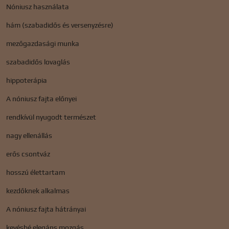
Nóniusz használata
hám (szabadidős és versenyzésre)
mezőgazdasági munka
szabadidős lovaglás
hippoterápia
A nóniusz fajta előnyei
rendkívül nyugodt természet
nagy ellenállás
erős csontváz
hosszú élettartam
kezdőknek alkalmas
A nóniusz fajta hátrányai
kevésbé elegáns mozgás