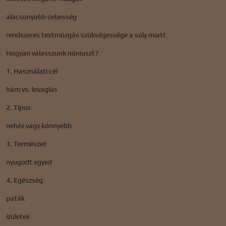
alacsonyabb sebesség
rendszeres testmozgás szükségessége a súly miatt
Hogyan válasszunk nóniuszt?
1. Használati cél
hám vs. lovaglás
2. Típus
nehéz vagy könnyebb
3. Természet
nyugodt egyed
4. Egészség
paták
ízületek