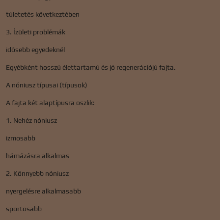
túletetés következtében
3. Ízületi problémák
idősebb egyedeknél
Egyébként hosszú élettartamú és jó regenerációjú fajta.
A nóniusz típusai (típusok)
A fajta két alaptípusra oszlik:
1. Nehéz nóniusz
izmosabb
hámázásra alkalmas
2. Könnyebb nóniusz
nyergelésre alkalmasabb
sportosabb