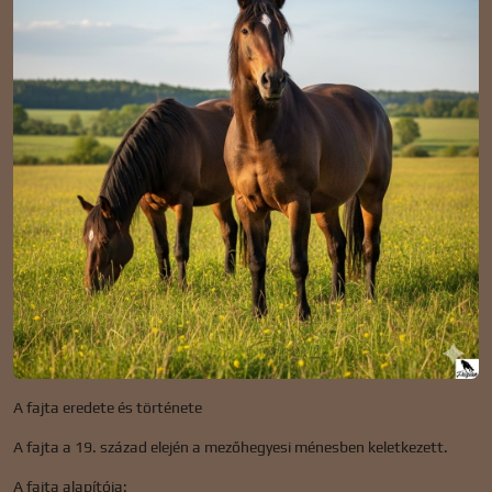
A fajta eredete és története
A fajta a 19. század elején a mezőhegyesi ménesben keletkezett.
A fajta alapítója: