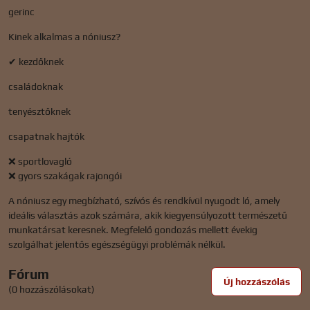
gerinc
Kinek alkalmas a nóniusz?
✔ kezdőknek
családoknak
tenyésztőknek
csapatnak hajtók
❌ sportlovagló
❌ gyors szakágak rajongói
A nóniusz egy megbízható, szívós és rendkívül nyugodt ló, amely
ideális választás azok számára, akik kiegyensúlyozott természetű
munkatársat keresnek. Megfelelő gondozás mellett évekig
szolgálhat jelentős egészségügyi problémák nélkül.
Fórum
Új hozzászólás
(0 hozzászólásokat)