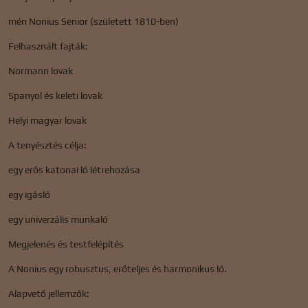
mén Nonius Senior (született 1810-ben)
Felhasznált fajták:
Normann lovak
Spanyol és keleti lovak
Helyi magyar lovak
A tenyésztés célja:
egy erős katonai ló létrehozása
egy igásló
egy univerzális munkaló
Megjelenés és testfelépítés
A Nonius egy robusztus, erőteljes és harmonikus ló.
Alapvető jellemzők: