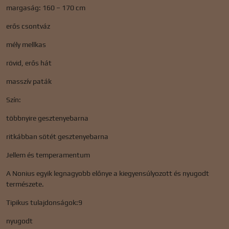
margaság: 160 – 170 cm
erős csontváz
mély mellkas
rövid, erős hát
masszív paták
Szín:
többnyire gesztenyebarna
ritkábban sötét gesztenyebarna
Jellem és temperamentum
A Nonius egyik legnagyobb előnye a kiegyensúlyozott és nyugodt
természete.
Tipikus tulajdonságok:9
nyugodt