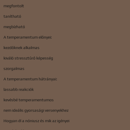
megfontolt
tanítható
megbízható
A temperamentum előnyei:
kezdőknek alkalmas
kiváló stressztűrő képesség
szorgalmas
A temperamentum hátrányai:
lassabb reakciók
kevésbé temperamentumos
nem ideális gyorsasági versenyekhez
Hogyan él a nóniusz és mik az igényei