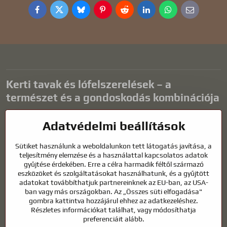
Facebook
Twitter
Bluesky
Pinterest
Reddit
LinkedIn
WhatsApp
E-
mail
Kerti tavak és lófelszerelések – a
természet és a gondoskodás kombinációja
A kerti tavak gyönyörű kiegészítői bármilyen külső térnek, és
Adatvédelmi beállítások
harmonikus környezetet teremtenek a kikapcsolódáshoz és a vízi
állatok életéhez. A megfelelő technológia, a szűrés és a rendszeres
Sütiket használunk a weboldalunkon tett látogatás javítása, a
karbantartás kulcsfontosságú a tiszta vízhez és az egészséges
teljesítmény elemzése és a használattal kapcsolatos adatok
tóhoz egész évben. Ugyanilyen fontos az életünk részét képező
gyűjtése érdekében. Erre a célra harmadik féltől származó
állatok gondozása is.
eszközöket és szolgáltatásokat használhatunk, és a gyűjtött
adatokat továbbíthatjuk partnereinknek az EU-ban, az USA-
A lovaknak kiváló minőségű lovaglófelszerelésre, megfelelő
ban vagy más országokban. Az „Összes süti elfogadása"
táplálkozásra és felelősségteljes gondoskodásra van szükségük
gombra kattintva hozzájárul ehhez az adatkezeléshez.
ahhoz, hogy egészségesek, erősek és elégedettek legyenek. Legyen
Részletes információkat találhat, vagy módosíthatja
szó lovasok, tenyésztők vagy természetkedvelők felszereléséről, a cél
preferenciáit alább.