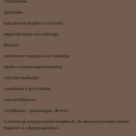
Tartózkodás
igénytelen
bokszban és legelőn is tartható
elegendő helyre van szüksége
Mozizás
rendszeres mozgásra van szüksége
ideális a mindennapi munkához
Szociális viselkedés
csordában is jól működik
nem konfliktusos
Táplálkozás - gazdaságos, de erős
A nóniusz jó anyagcserével rendelkezik, de alacsony terhelés esetén
hajlamos a súlygyarapodásra.