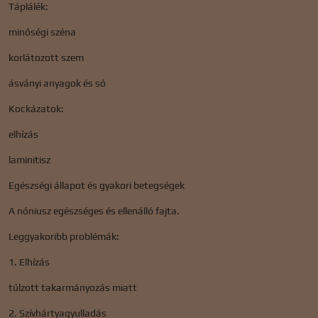
Táplálék:
minőségi széna
korlátozott szem
ásványi anyagok és só
Kockázatok:
elhízás
laminitisz
Egészségi állapot és gyakori betegségek
A nóniusz egészséges és ellenálló fajta.
Leggyakoribb problémák:
1. Elhízás
túlzott takarmányozás miatt
2. Szívhártyagyulladás